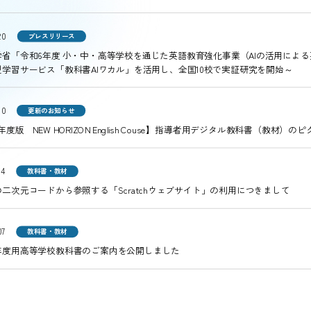
20
プレスリリース
学省「令和6年度 小・中・高等学校を通じた英語教育強化事業（AIの活用によ
型学習サービス「教科書AIワカル」を活用し、全国10校で実証研究を開始～
20
更新のお知らせ
年度版 NEW HORIZON English Couse】指導者用デジタル教科書（教
14
教科書・教材
二次元コードから参照する「Scratchウェブサイト」の利用につきまして
07
教科書・教材
年度用高等学校教科書のご案内を公開しました