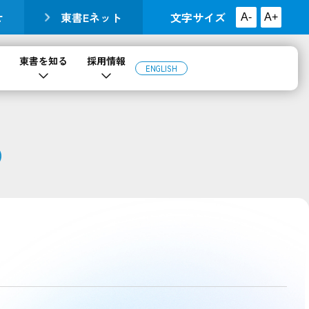
せ
東書Eネット
文字サイズ
A-
A+
東書を知る
採用情報
ENGLISH
）