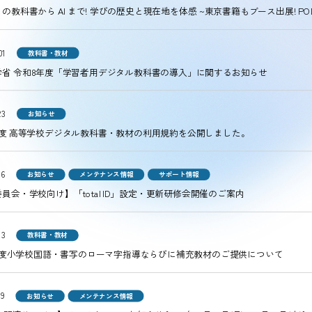
の教科書から AI まで! 学びの歴史と現在地を体感 ~東京書籍もブース出展! POD
01
教科書・教材
学省 令和8年度「学習者用デジタル教科書の導入」に関するお知らせ
23
お知らせ
年度 高等学校デジタル教科書・教材の利用規約を公開しました。
16
お知らせ
メンテナンス情報
サポート情報
員会・学校向け】「total ID」設定・更新研修会開催のご案内
13
教科書・教材
年度小学校国語・書写のローマ字指導ならびに補充教材のご提供について
09
お知らせ
メンテナンス情報