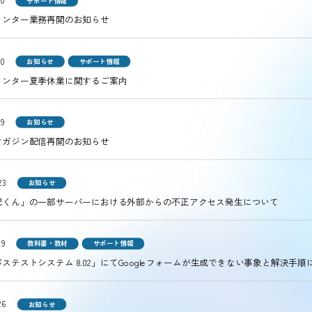
30
サポート情報
センター業務再開のお知らせ
30
お知らせ
サポート情報
センター夏季休業に関するご案内
29
お知らせ
マガジン配信再開のお知らせ
23
お知らせ
配くん」の一部サーバーにおける外部からの不正アクセス発生について
19
教科書・教材
サポート情報
ステストシステム 8.02」にてGoogleフォームが生成できない事象と解決手順
26
お知らせ