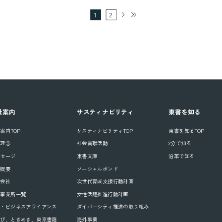
1
2
社案内
サスティナビリティ
東書を知る
案内TOP
サスティナビリティTOP
東書を知るTOP
業理念
社会貢献活動
2分で知る
ッセージ
東書文庫
沿革で知る
社概要
ソーシャルボンド
連会社
次世代育成支援行動計画
国事業所一覧
女性活躍推進行動計画
業・ビジネスアライアンス
ダイバーシティ推進の取り組み
なび、ときめき、東京書籍
海外事業