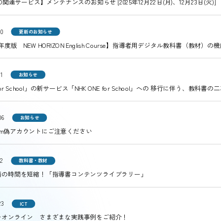
l ID関連サービス】メンテナンスのお知らせ [2025年12月22日(月)、12月23日(火)]
30
更新のお知らせ
年度版 NEW HORIZON English Course】指導者用デジタル教科書（教材
01
お知らせ
 for School」の新サービス「NHK ONE for School」への 移行に伴う
06
お知らせ
agram偽アカウントにご注意ください
02
教科書・教材
備の時間を短縮！「指導書コンテンツライブラリー」
23
ICT
レオンライン さまざまな実践事例をご紹介！