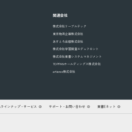
関連会社
株式会社リーブルテック
東京物流企画株式会社
あすとろ出版株式会社
株式会社学習調査エデュフロント
株式会社東書システムマネジメント
TOPPANホールディングス株式会社
artience株式会社
品ラインナップ・サービス
サポート・お問い合わせ
東書Eネット