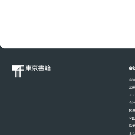
会
会社
企
メ
会
関
全
協
ま