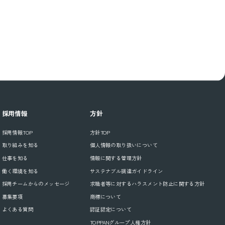
採用情報
方針
採用情報TOP
方針TOP
取り組みを知る
個人情報の取り扱いについて
仕事を知る
情報に関する管理方針
働く環境を知る
サステナブル調達ガイドライン
採用チームからのメッセージ
求職者等に対するハラスメント防止に関する方針
募集要項
商標について
よくある質問
認証認定について
TOPPANグループ人権方針