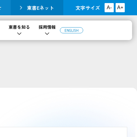
せ
東書Eネット
文字サイズ
A-
A+
東書を知る
採用情報
ENGLISH