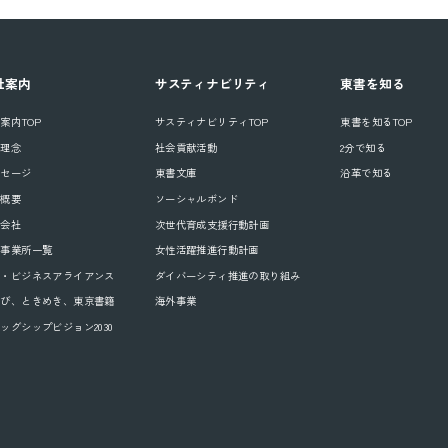
社案内
サスティナビリティ
東書を知る
案内TOP
サスティナビリティTOP
東書を知るTOP
業理念
社会貢献活動
2分で知る
ッセージ
東書文庫
沿革で知る
社概要
ソーシャルボンド
連会社
次世代育成支援行動計画
国事業所一覧
女性活躍推進行動計画
業・ビジネスアライアンス
ダイバーシティ推進の取り組み
なび、ときめき、東京書籍
海外事業
ッグシップビジョン2030