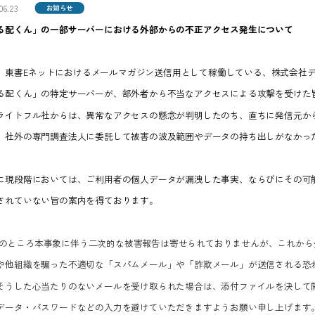
06.23
お知らせ
る配くん」の一部サーバーにおける外部からの不正アクセス発生について
、東書Eネットにおけるメールマガジン送信用として稼働している、株式会社
る配くん」の特定サーバーが、部外者から不当なアクセスによる攻撃を受けた
ライトフル社からは、異常なアクセスの懸念が判明したのち、直ちに発信元か
、社外の専門調査法人に委託して被害の波及範囲やデータの持ち出しがなかっ
に現段階においては、ご利用者の個人データが漏洩した事実、ならびにその可
されていない旨の案内を得ております。
のところ本事象に伴う二次的な被害報告は寄せられておりませんが、これから
や他組織を騙った不適切な「スパムメール」や「詐欺メール」が送信される恐
そうした心当たりのないメールを受け取られた場合は、添付ファイルを決して開
データ・パスワードなどの入力を避けていただきますようお願い申し上げます