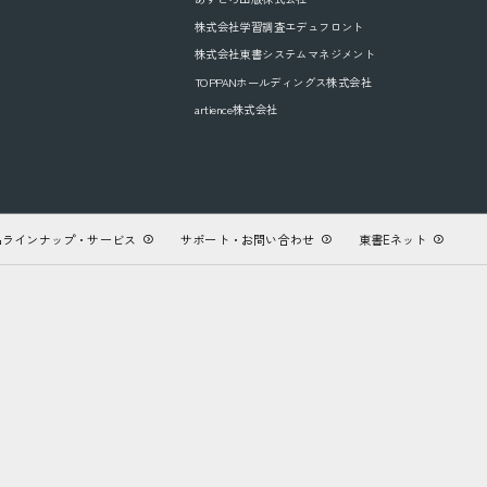
株式会社学習調査エデュフロント
株式会社東書システムマネジメント
TOPPANホールディングス株式会社
artience株式会社
品ラインナップ・サービス
サポート・お問い合わせ
東書Eネット