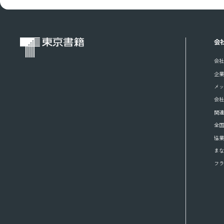
会
会社
企
メ
会
関
全
協
ま
フラ