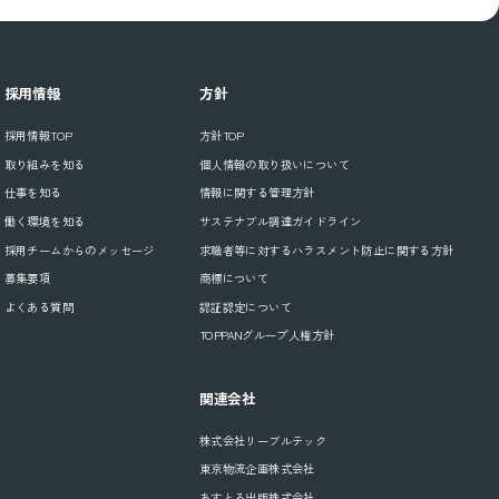
採用情報
方針
採用情報TOP
方針TOP
取り組みを知る
個人情報の取り扱いについて
仕事を知る
情報に関する管理方針
働く環境を知る
サステナブル調達ガイドライン
採用チームからのメッセージ
求職者等に対するハラスメント防止に関する方針
募集要項
商標について
よくある質問
認証認定について
TOPPANグループ人権方針
関連会社
株式会社リーブルテック
東京物流企画株式会社
あすとろ出版株式会社