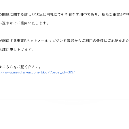
の問題に関する詳しい状況は同社にて引き続き究明中であり、新たな事実が判
へ速やかにご案内いたします。
が配信する東書Eネットメールマガジンを普段からご利用の皆様にご心配をお
お詫び申し上げます。
はこちらをご覧ください。
s://www.meruhaikun.com/blog/?page_id=3197