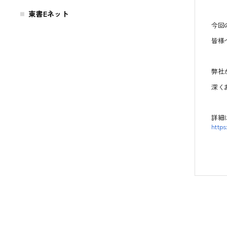
東書Eネット
今回
皆様
弊社
深く
詳細
http