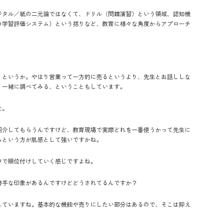
ジタル／紙の二元論ではなくて、ドリル（問題演習）という領域、認知機
の学習評価システム）という括りなど、教育に様々な角度からアプローチ
くというか。やはり営業って一方的に売るというより、先生とお話ししな
、一緒に調べてみる、ということもしています。
な。
紹介してもらうんですけど、教育現場で実際どれを一番使うかって先生に
らという方が肌感として強いですかね。
中で順位付けしていく感じですよね。
勝手な印象があるんですけどどうされてるんですか？
していますね。基本的な機能や売りにしたい部分はあるので、そこは抑え