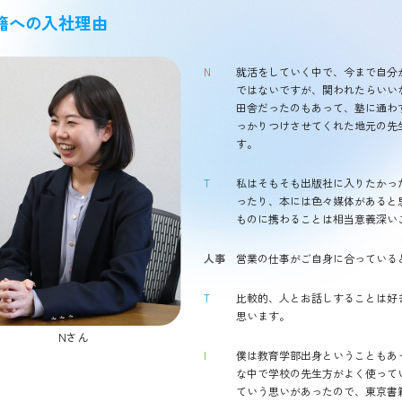
籍への入社理由
N
就活をしていく中で、今まで自分
ではないですが、関われたらいい
田舎だったのもあって、塾に通わ
っかりつけさせてくれた地元の先
す。
T
私はそもそも出版社に入りたかっ
ったり、本には色々媒体があると
ものに携わることは相当意義深い
人事
営業の仕事がご自身に合っている
T
比較的、人とお話しすることは好
思います。
Nさん
I
僕は教育学部出身ということもあ
な中で学校の先生方がよく使って
ていう思いがあったので、東京書