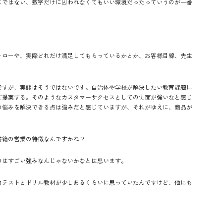
じではない、数字だけに囚われなくてもいい環境だったっていうのが一番
ォローや、実際どれだけ満足してもらっているかとか、お客様目線、先生
ですが、実態はそうではないです。自治体や学校が解決したい教育課題に
ご提案する。そのようなカスタマーサクセスとしての側面が強いなと感じ
の悩みを解決できる点は強みだと感じていますが、それがゆえに、商品が
書籍の営業の特徴なんですかね？
のはすごい強みなんじゃないかなとは思います。
力テストとドリル教材が少しあるくらいに思っていたんですけど、他にも