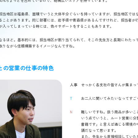
40%ちょっとを占めているので、結構広いエリアを持っています。
担当地区は福島県、面積でいうと大体半分ぐらいを持っていますが、担当地区では
ることがあります。同じ部署には、岩手県や青森県があるんですけれど、担当者が
が入ってしまっている時には、色々サポートをすることもあります。
なるほど。基本的には、担当地区が割り当てられて、そこの先生方と長期にわたっ
取りながら信頼構築するイメージなんですね。
との営業の仕事の特色
人事
せっかく各支社の皆さんが集まっ
T
お二人に聞いてみたいなってすご
N
難しいですね。扱う商品が多いこ
いう点でいうと、ルート営業に分
書籍です」と言えば通じる環境の
議だなって思います。
また、先生から直接相談していた