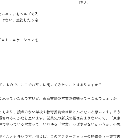
Iさん
ないエリアもヘルプで入
行けない、重複した予定
てコミュニケーションを
ているので、ここでお互いに聞いてみたいことはありますか？
く思っていたんですけど、東京書籍の営業の特徴って何なんでしょうか。
ともあり、接点のない学校や教育委員会はほとんどないと思います。そう
類されるのかなと思います。営業先の新規開拓はあまりないので、「東京
中でやっている営業って、いわゆる「営業」っぽさがないというか、不思
だくことも多いです。例えば、このアフターフォローの研修会（＝東京書