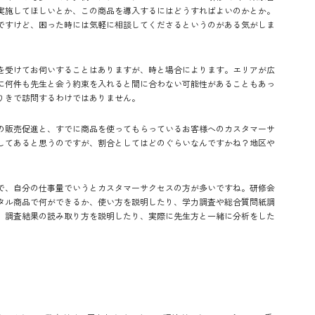
実施してほしいとか、この商品を導入するにはどうすればよいのかとか。
ですけど、困った時には気軽に相談してくださるというのがある気がしま
を受けてお伺いすることはありますが、時と場合によります。エリアが広
に何件も先生と会う約束を入れると間に合わない可能性があることもあっ
りきで訪問するわけではありません。
の販売促進と、すでに商品を使ってもらっているお客様へのカスタマーサ
してあると思うのですが、割合としてはどのぐらいなんですかね？地区や
で、自分の仕事量でいうとカスタマーサクセスの方が多いですね。研修会
タル商品で何ができるか、使い方を説明したり、学力調査や総合質問紙調
、調査結果の読み取り方を説明したり、実際に先生方と一緒に分析をした