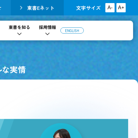
せ
東書Eネット
文字サイズ
A-
A+
東書を知る
採用情報
ENGLISH
ルな実情