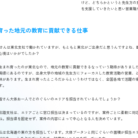
けど、どちらかというと先生方の
を支援していきたいと思い営業職
育った地元の教育に貢献できる仕事
Iさんは東北支社で働かれていますが、もともと東北がご出身だと思うんですよね、
心境はいかがでしたか？
生まれ育ったのが東北なので、地元の教育に貢献できるなっていう期待がありまし
潟県にあるのですが、出身大学の地域の先生方にフォーカスした教育活動の営業、
味があります。生まれ育ったところだからというわけではなく、全国各地で活躍の
す。
皆さん大体お一人でどのぐらいのエリアを担当されているんでしょうか？
北陸支社は、エリアごとに窓口担当は決まっているのですが、案件ごとに柔軟に対
ね。担当県を固定せず、案件の内容によって中心となる人を決めています。
私は北海道の東の方を担当しています。大体ブータンと同じぐらいの面積が担当エ