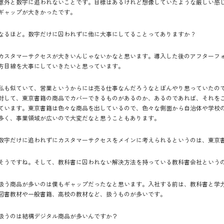
意外と数字に追われないことです。目標はあるけれど想像していたような厳しい感
ギャップが大きかったです。
なるほど。数字だけに囚われずに他に大事にしてることってありますか ?
カスタマーサクセスが大きいんじゃないかなと思います。導入した後のアフターフ
方目線を大事にしていきたいと思っています。
私も似ていて、営業というからには売る仕事なんだろうなとぼんやり思っていたの
対して、東京書籍の商品でカバーできるものがあるのか、あるのであれば、それを
ています。東京書籍は色々な商品を出しているので、色々な側面から自治体や学校
多く、事業領域が広いので大変だなと思うこともあります。
数字だけに追われずにカスタマーサクセスをメインに考えられるというのは、東京
そうですね。そして、教科書に囚われない解決方法を持っている教科書会社という
扱う商品が多いのは僕もギャップだったなと思います。入社する前は、教科書と学
図書教材や一般書籍、高校の教材など、扱うものが多いです。
扱うのは結構デジタル商品が多いんですか？