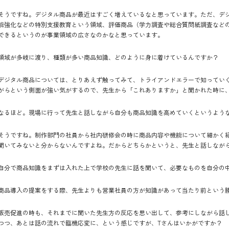
そうですね。デジタル商品が最近はすごく増えているなと思っています。ただ、デ
能強化などの特別支援教育という領域、評価商品（学力調査や総合質問紙調査など
できるというのが事業領域の広さなのかなと思っています。
領域が多岐に渡り、種類が多い商品知識、どのように身に着けているんですか？
デジタル商品については、とりあえず触ってみて、トライアンドエラーで知ってい
がらという側面が強い気がするので、先生から「これありますか」と聞かれた時に
なるほど。現場に行って先生と話しながら自分も商品知識を高めていくというよう
そうですね。制作部門の社員から社内研修会の時に商品内容や機能について細かく
聞いてみないと分からないんですよね。だからどちらかというと、先生と話しなが
自分で商品知識をまずは入れた上で学校の先生に話を聞いて、必要なものを自分の
商品導入の提案をする際、先生よりも営業社員の方が知識があって当たり前という
販売促進の時も、それまでに聞いた先生方の反応を思い出して、参考にしながら話
つつ、あとは話の流れで臨機応変に、という感じですが、Tさんはいかがですか？