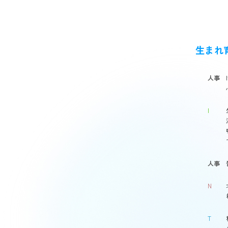
生まれ
人事
I
人事
N
T