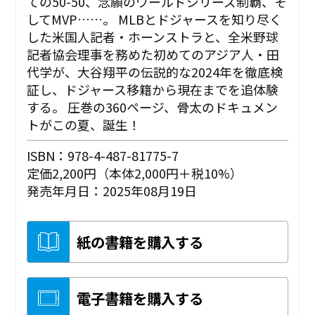
ての50-50、念願のワールドシリーズ制覇、そ
してMVP……。 MLBとドジャースを知り尽く
した米国人記者・ホーンストラと、全米野球
記者協会理事を務めた初めてのアジア人・田
代学が、大谷翔平の伝説的な2024年を徹底検
証し、ドジャース移籍から現在までを追体験
する。 圧巻の360ページ、骨太のドキュメン
トがこの夏、誕生！
ISBN：978-4-487-81775-7
定価2,200円（本体2,000円＋税10%）
発売年月日：2025年08月19日
紙の書籍を購入する
電子書籍を購入する