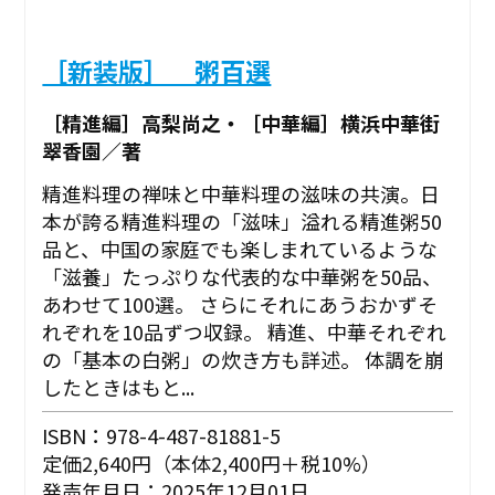
［新装版］ 粥百選
［精進編］高梨尚之・［中華編］横浜中華街
翠香園／著
精進料理の禅味と中華料理の滋味の共演。日
本が誇る精進料理の「滋味」溢れる精進粥50
品と、中国の家庭でも楽しまれているような
「滋養」たっぷりな代表的な中華粥を50品、
あわせて100選。 さらにそれにあうおかずそ
れぞれを10品ずつ収録。 精進、中華それぞれ
の「基本の白粥」の炊き方も詳述。 体調を崩
したときはもと...
ISBN：978-4-487-81881-5
定価2,640円（本体2,400円＋税10%）
発売年月日：2025年12月01日