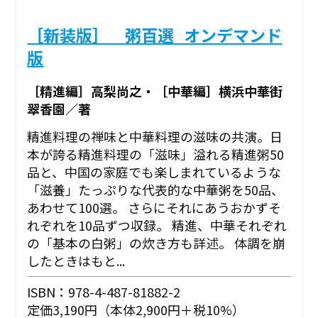
［新装版］ 粥百選_オンデマンド
版
［精進編］高梨尚之・［中華編］横浜中華街
翠香園／著
精進料理の禅味と中華料理の滋味の共演。日
本が誇る精進料理の「滋味」溢れる精進粥50
品と、中国の家庭でも楽しまれているような
「滋養」たっぷりな代表的な中華粥を50品、
あわせて100選。 さらにそれにあうおかずそ
れぞれを10品ずつ収録。 精進、中華それぞれ
の「基本の白粥」の炊き方も詳述。 体調を崩
したときはもと...
ISBN：978-4-487-81882-2
定価3,190円（本体2,900円＋税10%）