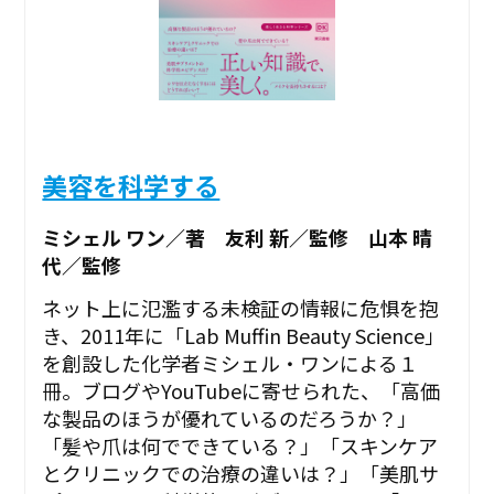
美容を科学する
ミシェル ワン／著 友利 新／監修 山本 晴
代／監修
ネット上に氾濫する未検証の情報に危惧を抱
き、2011年に「Lab Muffin Beauty Science」
を創設した化学者ミシェル・ワンによる１
冊。ブログやYouTubeに寄せられた、「高価
な製品のほうが優れているのだろうか？」
「髪や爪は何でできている？」「スキンケア
とクリニックでの治療の違いは？」「美肌サ