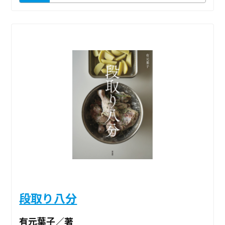
段取り八分
有元葉子／著