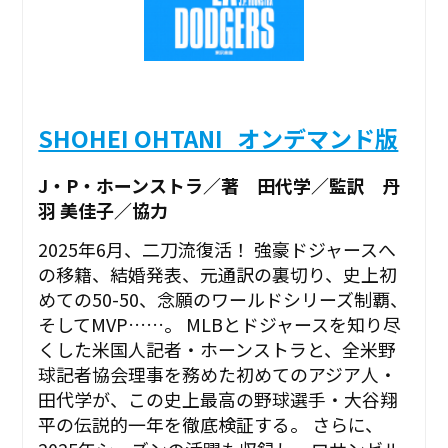
SHOHEI OHTANI_オンデマンド版
J・P・ホーンストラ／著 田代学／監訳 丹
羽 美佳子／協力
2025年6月、二刀流復活！ 強豪ドジャースへ
の移籍、結婚発表、元通訳の裏切り、史上初
めての50-50、念願のワールドシリーズ制覇、
そしてMVP……。 MLBとドジャースを知り尽
くした米国人記者・ホーンストラと、全米野
球記者協会理事を務めた初めてのアジア人・
田代学が、この史上最高の野球選手・大谷翔
平の伝説的一年を徹底検証する。 さらに、