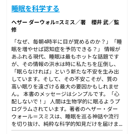
睡眠を科学する
ヘザー ダーウォル=スミス／著 櫻井 武／監
修
「なぜ、毎朝4時半に目が覚めるのか？」「睡
眠を増やせば認知症を予防できる？」 情報が
あふれる現代、睡眠は最もホットな話題です
が、その情報の洪水は時に私たちを圧倒し、
「眠らなければ」という新たな不安を生み出
しています。そして、その不安こそが、質の
高い眠りを遠ざける最大の要因かもしれませ
ん。 本書のメッセージはシンプルです。「心
配しないで！」 人間は生物学的に眠るようプ
ログラムされています。著者のヘザー・ダー
ウォール＝スミスは、睡眠を巡る神話や流行
を切り抜け、純粋な科学的知見だけを届けま...