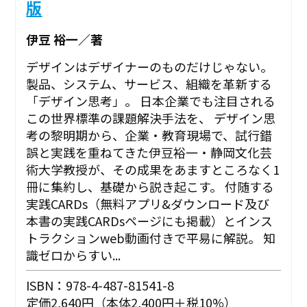
版
伊豆 裕一／著
デザインはデザイナーのものだけじゃない。
製品、システム、サービス、組織を革新する
「デザイン思考」。 日本企業でも注目される
この世界標準の課題解決手法を、 デザイン思
考の黎明期から、企業・教育現場で、試行錯
誤と実践を重ねてきた伊豆裕一・静岡文化芸
術大学教授が、その成果をあますところなく1
冊に集約し、基礎から説き起こす。 付随する
実践CARDs（無料アプリ&ダウンロード及び
本書の実践CARDsページにも掲載）とインス
トラクションweb動画付きで平易に解説。 知
識ゼロからすい...
ISBN：978-4-487-81541-8
定価2,640円（本体2,400円＋税10%）