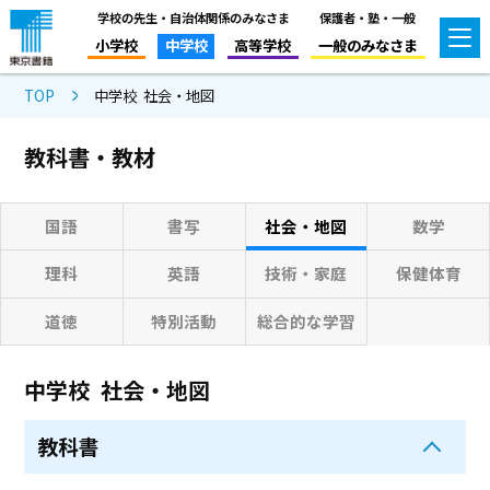
学校の先生・自治体関係のみなさま
保護者・塾・一般
小学校
中学校
高等学校
一般のみなさま
TOP
中学校 社会・地図
教科書・教材
国語
書写
社会・地図
数学
理科
英語
技術・家庭
保健体育
道徳
特別活動
総合的な学習
中学校 社会・地図
教科書