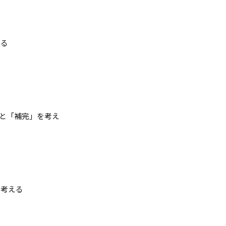
える
」と「補完」を考え
を考える