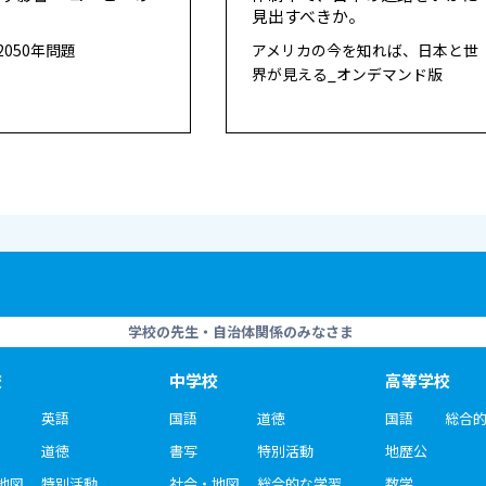
見出すべきか。
050年問題
アメリカの今を知れば、日本と世
界が見える_オンデマンド版
学校の先生・自治体関係のみなさま
校
中学校
高等学校
英語
国語
道徳
国語
総合
道徳
書写
特別活動
地歴公
地図
特別活動
社会・地図
総合的な学習
数学