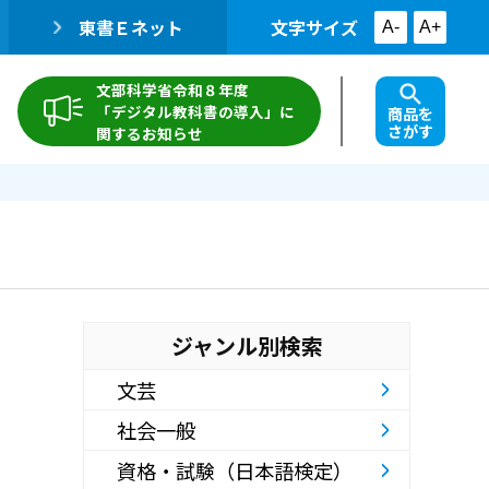
東書Ｅネット
文字サイズ
A-
A+
文部科学省令和８年度
「デジタル教科書の導入」に
商品を
さがす
関するお知らせ
ジャンル別検索
文芸
社会一般
資格・試験（日本語検定）