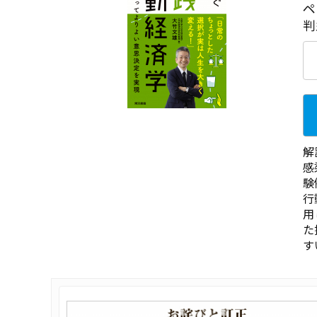
ペ
判
解
感
験
行
用
た
す