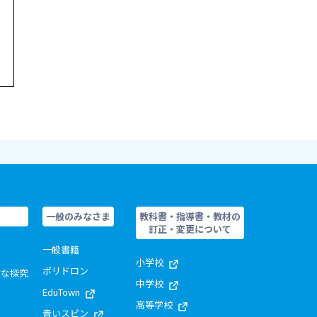
一般のみなさま
教科書・指導書・教材の
訂正・変更について
一般書籍
小学校
ポリドロン
的な探究
中学校
EduTown
高等学校
青いスピン