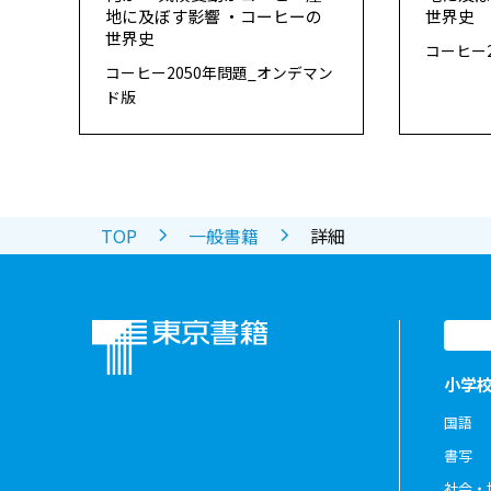
地に及ぼす影響 ・コーヒーの
世界史
世界史
コーヒー2
コーヒー2050年問題_オンデマン
ド版
TOP
一般書籍
詳細
小学
国語
書写
社会・