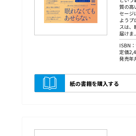
質の高
セージ
ようプ
スは、
届けま..
ISBN：9
定価2,
発売年月
紙の書籍を購入する