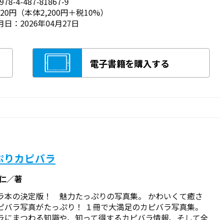
78-4-487-81867-9
420円（本体2,200円＋税10%）
日：2026年04月27日
電子書籍を購入する
ぷりカピバラ
克仁／著
ラ本の決定版！ 魅力たっぷりの写真集。 かわいくて癒さ
ピバラ写真がたっぷり！ １冊で大満足のカピバラ写真集。
ラにまつわる知識や、知って得するカピバラ情報、そして全