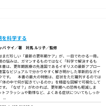
期を科学する
ッパ ケイ／著 対馬 ルリ子／監修
はまだ珍しい「最新の更年期ケア」が、一目でわかる一冊。
の悩みは、ガマンするものではなく「科学で解決するも
本書は、更年期医療の先進国であるイギリスの最新アプロー
豊富なビジュアルで分かりやすく解き明かした革新的なガイ
クです。 本書の最大の特徴は、症状をただ羅列するのでは
「体の中で何が起きているのか」を精密な図解で可視化して
です。「なぜ？」がわかれば、更年期への恐怖も軽減しま
ットフラッシュや動悸など、よくある症状についてもしっか
...