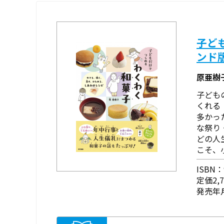
子ど
ンド
原亜樹
子ども
くれる
多かっ
な祭り
どの人
こそ、
ISBN：9
定価2,
発売年月