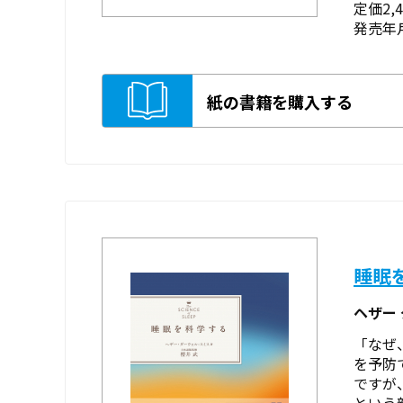
定価2,
発売年月
紙の書籍を購入する
睡眠
ヘザー
「なぜ
を予防
ですが
という