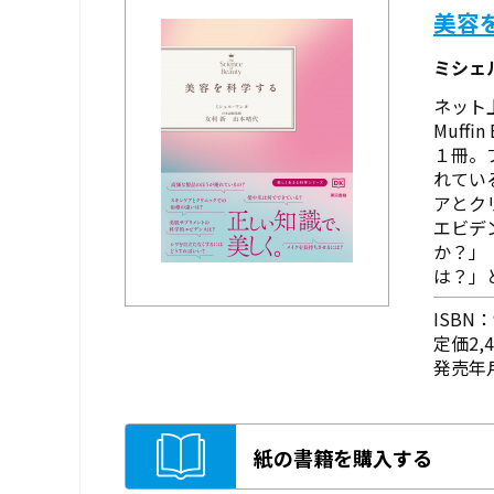
美容
ミシェ
ネット
Muff
１冊。
れてい
アとク
エビデ
か？」
は？」
ISBN：9
定価2,
発売年月
紙の書籍を購入する