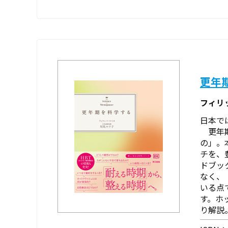
更年
フィリ
日本で
更年期
の」。
チを、
ドブッ
なく、
いる点
す。ホ
り解説。 