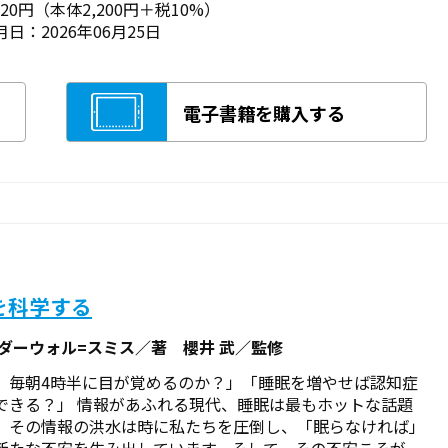
420円（本体2,200円＋税10%）
日：2026年06月25日
電子書籍を購入する
を科学する
 ダーウォル=スミス／著 櫻井 武／監修
、毎朝4時半に目が覚めるのか？」「睡眠を増やせば認知症
できる？」 情報があふれる現代、睡眠は最もホットな話題
、その情報の洪水は時に私たちを圧倒し、「眠らなければ」
新たな不安を生み出しています。そして、その不安こそが、