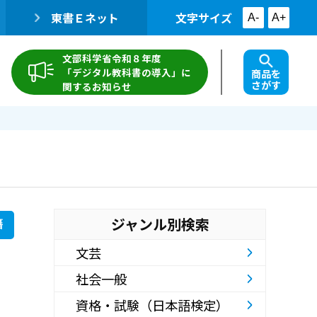
東書Ｅネット
文字サイズ
A-
A+
文部科学省令和８年度
「デジタル教科書の導入」に
商品を
さがす
関するお知らせ
ジャンル別検索
籍
文芸
社会一般
資格・試験（日本語検定）