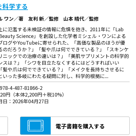
を科学する
ル ワン／著 友利 新／監修 山本 晴代／監修
上に氾濫する未検証の情報に危惧を抱き、2011年に「Lab
in Beauty Science」を創設した化学者ミシェル・ワンによる
ブログやYouTubeに寄せられた、「高価な製品のほうが優
るのだろうか？」「髪や爪は何でできている？」「スキンケ
リニックでの治療の違いは？」「美肌サプリメントの科学的
ンスは？」「シワを目立たなくするにはどうすればいい
「髪や爪は何でできている？」「メイクを長持ちさせるに
といった多岐にわたる疑問に対し、科学的根拠に...
78-4-487-81866-2
420円（本体2,200円＋税10%）
日：2026年04月27日
電子書籍を購入する