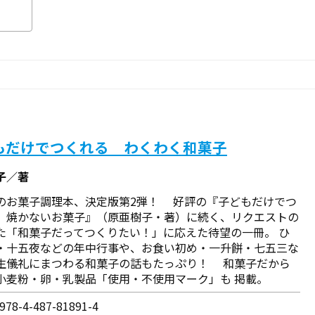
もだけでつくれる わくわく和菓子
子／著
のお菓子調理本、決定版第2弾！ 好評の『子どもだけでつ
 焼かないお菓子』（原亜樹子・著）に続く、リクエストの
た「和菓子だってつくりたい！」に応えた待望の一冊。 ひ
・十五夜などの年中行事や、お食い初め・一升餅・七五三な
生儀礼にまつわる和菓子の話もたっぷり！ 和菓子だから
小麦粉・卵・乳製品「使用・不使用マーク」も 掲載。
78-4-487-81891-4