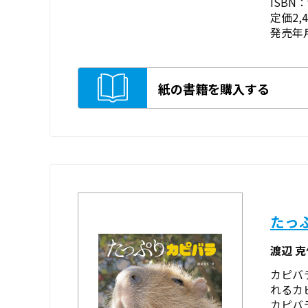
ISBN：9
定価2,
発売年月
紙の書籍を購入する
たっ
渡辺 
カピバ
れるカ
カピバ