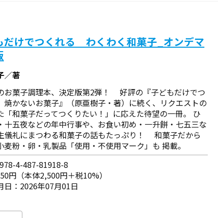
もだけでつくれる わくわく和菓子_オンデマ
版
子／著
のお菓子調理本、決定版第2弾！ 好評の『子どもだけでつ
 焼かないお菓子』（原亜樹子・著）に続く、リクエストの
た「和菓子だってつくりたい！」に応えた待望の一冊。 ひ
・十五夜などの年中行事や、お食い初め・一升餅・七五三な
生儀礼にまつわる和菓子の話もたっぷり！ 和菓子だから
小麦粉・卵・乳製品「使用・不使用マーク」も 掲載。
78-4-487-81918-8
750円（本体2,500円＋税10%）
日：2026年07月01日