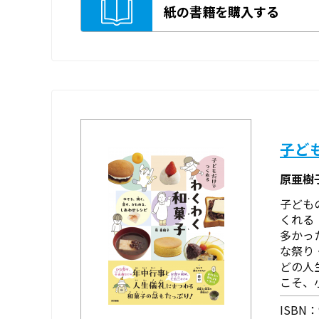
紙の書籍を購入する
子ど
原亜樹
子ども
くれる
多かっ
な祭り
どの人
こそ、
ISBN：9