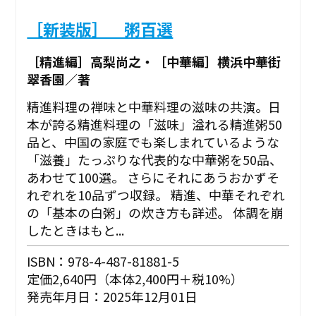
［新装版］ 粥百選
［精進編］高梨尚之・［中華編］横浜中華街
翠香園／著
精進料理の禅味と中華料理の滋味の共演。日
本が誇る精進料理の「滋味」溢れる精進粥50
品と、中国の家庭でも楽しまれているような
「滋養」たっぷりな代表的な中華粥を50品、
あわせて100選。 さらにそれにあうおかずそ
れぞれを10品ずつ収録。 精進、中華それぞれ
の「基本の白粥」の炊き方も詳述。 体調を崩
したときはもと...
ISBN：978-4-487-81881-5
定価2,640円（本体2,400円＋税10%）
発売年月日：2025年12月01日