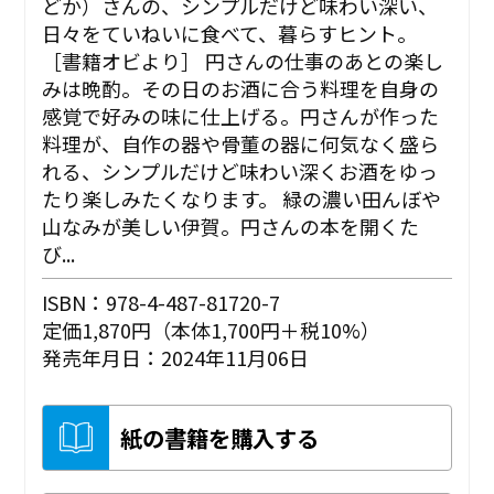
どか）さんの、シンプルだけど味わい深い、
日々をていねいに食べて、暮らすヒント。
［書籍オビより］ 円さんの仕事のあとの楽し
みは晩酌。その日のお酒に合う料理を自身の
感覚で好みの味に仕上げる。円さんが作った
料理が、自作の器や骨董の器に何気なく盛ら
れる、シンプルだけど味わい深くお酒をゆっ
たり楽しみたくなります。 緑の濃い田んぼや
山なみが美しい伊賀。円さんの本を開くた
び...
ISBN：978-4-487-81720-7
定価1,870円（本体1,700円＋税10%）
発売年月日：2024年11月06日
紙の書籍を購入する