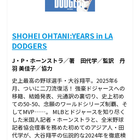
SHOHEI OHTANI:YEARS in LA
DODGERS
J・P・ホーンストラ／著 田代学／監訳 丹
羽 美佳子／協力
史上最高の野球選手・大谷翔平。2025年6
月、ついに二刀流復活！ 強豪ドジャースへの
移籍、結婚発表、元通訳の裏切り、史上初め
ての50-50、念願のワールドシリーズ制覇、そ
してMVP……。 MLBとドジャースを知り尽く
した米国人記者・ホーンストラと、全米野球
記者協会理事を務めた初めてのアジア人・田
代学が、大谷翔平の伝説的な2024年を徹底検