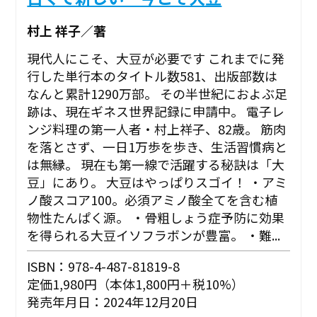
村上 祥子／著
現代人にこそ、大豆が必要です これまでに発
行した単行本のタイトル数581、出版部数は
なんと累計1290万部。 その半世紀におよぶ足
跡は、現在ギネス世界記録に申請中。 電子レ
ンジ料理の第一人者・村上祥子、82歳。 筋肉
を落とさず、一日1万歩を歩き、生活習慣病と
は無縁。 現在も第一線で活躍する秘訣は「大
豆」にあり。 大豆はやっぱりスゴイ！ ・アミ
ノ酸スコア100。必須アミノ酸全てを含む植
物性たんぱく源。 ・骨粗しょう症予防に効果
を得られる大豆イソフラボンが豊富。 ・難...
ISBN：978-4-487-81819-8
定価1,980円（本体1,800円＋税10%）
発売年月日：2024年12月20日