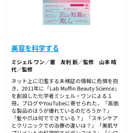
美容を科学する
ミシェル ワン／著 友利 新／監修 山本 晴
代／監修
ネット上に氾濫する未検証の情報に危惧を抱
き、2011年に「Lab Muffin Beauty Science」
を創設した化学者ミシェル・ワンによる１
冊。ブログやYouTubeに寄せられた、「高価
な製品のほうが優れているのだろうか？」
「髪や爪は何でできている？」「スキンケア
とクリニックでの治療の違いは？」「美肌サ
プリメントの科学的エビデンスは？」「シワ