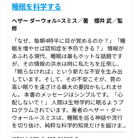
睡眠を科学する
ヘザー ダーウォル=スミス／著 櫻井 武／監
修
「なぜ、毎朝4時半に目が覚めるのか？」「睡
眠を増やせば認知症を予防できる？」 情報が
あふれる現代、睡眠は最もホットな話題です
が、その情報の洪水は時に私たちを圧倒し、
「眠らなければ」という新たな不安を生み出
しています。そして、その不安こそが、質の
高い眠りを遠ざける最大の要因かもしれませ
ん。 本書のメッセージはシンプルです。「心
配しないで！」 人間は生物学的に眠るようプ
ログラムされています。著者のヘザー・ダー
ウォール＝スミスは、睡眠を巡る神話や流行
を切り抜け、純粋な科学的知見だけを届けま...