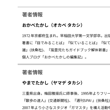
著者情報
おかべたかし（オカベ タカシ）
1972 年京都府生まれ。早稲田大学第一文学部卒。
著書に『目でみることば』『似ていることば』『似て
雄』(扶桑社)、『風雲児たちガイドブック解体新書』
個人ブログ「おかべたかしの編集記」。
著者情報
やまでたかし（ヤマデ タカシ）
三重県出身。梅田雅揚氏に師事後、1995年よりフリ
『散歩の達人』(交通新聞社)、『週刊SPA! 』(扶
2007 年より小さなスタジオ「ガマスタ」を構え活動