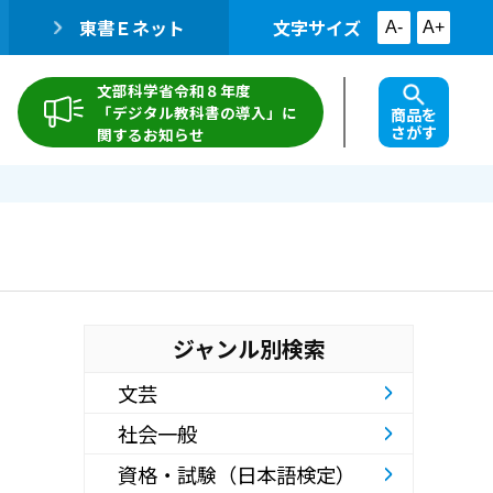
東書Ｅネット
文字サイズ
A-
A+
文部科学省令和８年度
「デジタル教科書の導入」に
商品を
さがす
関するお知らせ
ジャンル別検索
文芸
社会一般
資格・試験（日本語検定）