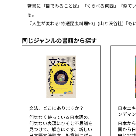
著書に『目でみることば』『くらべる東西』『似てい
る。
『人生が変わる!特選昆虫料理50』(山と渓谷社)『も
同じジャンルの書籍から探す
文法、どこにありますか？
日本エキ
ンデマ
何気なく使っている日本語の、
何気ない表現にひそむ不思議を
日本か
見つけて、解きほぐす、新しい
国から
日本語文法読本。無意識に従っ
史と地