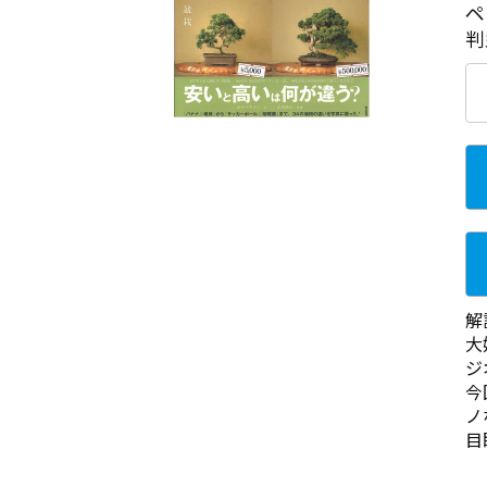
ペ
判
解
大
ジ
今
ノ
目