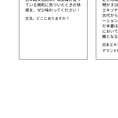
ている規則に気づいたときの快
明かす1
感を、ぜひ味わってください！
エキゾ
古代か
文法、どこにありますか？
ーショ
だ本書
におい
籍となる
日本エキ
デマンド