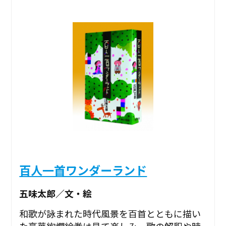
百人一首ワンダーランド
五味太郎／文・絵
和歌が詠まれた時代風景を百首とともに描い
た豪華絢爛絵巻は見て楽しみ、歌の解釈や時