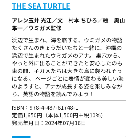
THE SEA TURTLE
アレン玉井 光江／文 村本 ちひろ／絵 奥山
隼一／ウミガメ監修
浜辺で生まれ、海を旅する、ウミガメの物語
たくさんのきょうだいたちと一緒に、沖縄の
浜辺で生まれたウミガメのアナ。 巣穴から、
やっと外に出ることができたと安心したのも
束の間、子ガメたちは大きな鳥に襲われそう
になる――。 ページごとに表情が変わる美しい海
のようすと、アナが成長する姿を楽しみなが
ら、英語の物語を読んでみよう！
ISBN：978-4-487-81748-1
定価1,650円（本体1,500円＋税10%）
発売年月日：2024年07月16日