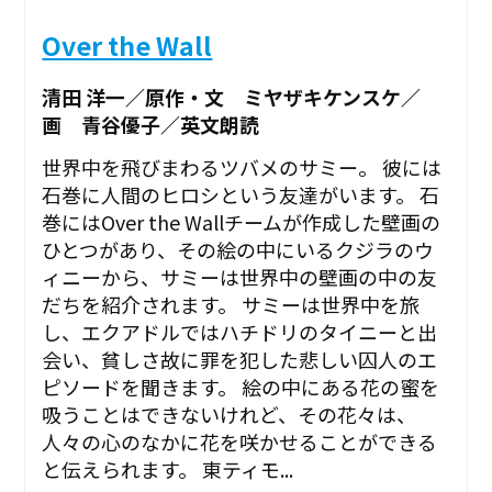
Over the Wall
清田 洋一／原作・文 ミヤザキケンスケ／
画 青谷優子／英文朗読
世界中を飛びまわるツバメのサミー。 彼には
石巻に人間のヒロシという友達がいます。 石
巻にはOver the Wallチームが作成した壁画の
ひとつがあり、その絵の中にいるクジラのウ
ィニーから、サミーは世界中の壁画の中の友
だちを紹介されます。 サミーは世界中を旅
し、エクアドルではハチドリのタイニーと出
会い、貧しさ故に罪を犯した悲しい囚人のエ
ピソードを聞きます。 絵の中にある花の蜜を
吸うことはできないけれど、その花々は、
人々の心のなかに花を咲かせることができる
と伝えられます。 東ティモ...