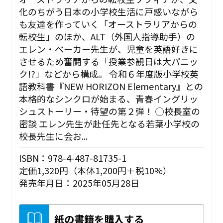
化のちがう日本の小学校生活に戸惑いながら
も友達を作っていく「オーストラリアからの
転校生」のほか、ALT（外国人指導助手）の
エレン・ベーカー先生が、児童を英語好きに
させるため奮闘する「授業参観日は大パニッ
ク!?」などから構成。 令和６年度版小学校英
語教科書『NEW HORIZON Elementary』との
本格的なシンクロが始まる、青春イングリッ
シュストーリー・待望の第２弾！ ◯校長室の
密談 エレン先生が赴任先となる若葉小学校の
校長先生に会お...
ISBN：978-4-487-81735-1
定価1,320円（本体1,200円＋税10%）
発売年月日：2025年05月28日
紙の書籍を購入する