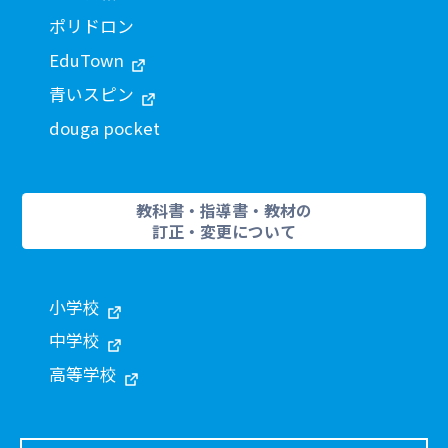
ポリドロン
EduTown
青いスピン
douga pocket
教科書・指導書・教材の
訂正・変更について
小学校
中学校
高等学校