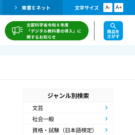
東書Ｅネット
文字サイズ
A-
A+
文部科学省令和８年度
「デジタル教科書の導入」に
商品を
さがす
関するお知らせ
ジャンル別検索
文芸
社会一般
資格・試験（日本語検定）