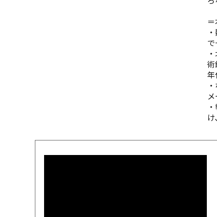
＝
・
で
・
術
年
・
メ
・
け