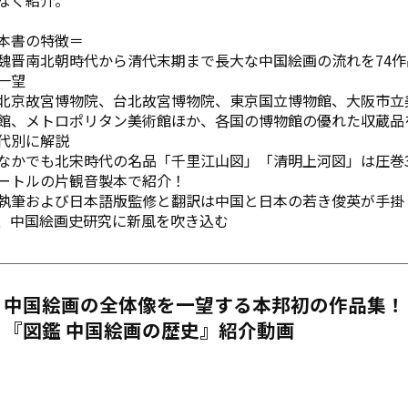
本書の特徴＝
魏晋南北朝時代から清代末期まで長大な中国絵画の流れを74作
一望
北京故宮博物院、台北故宮博物院、東京国立博物館、大阪市立
館、メトロポリタン美術館ほか、各国の博物館の優れた収蔵品
代別に解説
なかでも北宋時代の名品「千里江山図」「清明上河図」は圧巻
ートルの片観音製本で紹介！
執筆および日本語版監修と翻訳は中国と日本の若き俊英が手掛
、中国絵画史研究に新風を吹き込む
中国絵画の全体像を一望する本邦初の作品集！
『図鑑 中国絵画の歴史』紹介動画