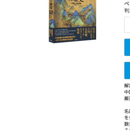
ペ
判
解
中
厳
名
を
数
ろ