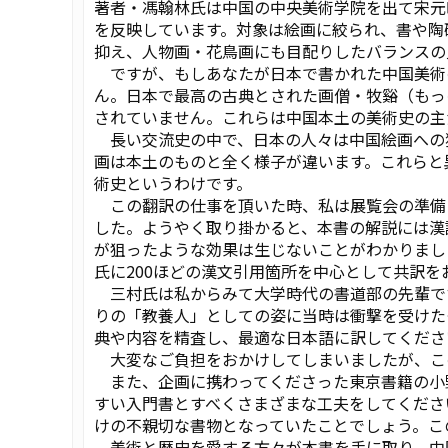
著者・馮翰林氏は中国の中央美術学院を出て宋元
を反映しています。対象は絵画に絞られ、書や陶
抑え、人物画・花鳥画にも目配りしたバランスの
ですが、もしあなたが日本で書かれた中国美術
ん。日本で最高の古典とされた画僧・牧谿（もっ
されていません。これらは中国本土の美術史の主
長い交流史の中で、日本の人々は中国絵画への
画は本土のものと全く様子が違います。これらと
術史というわけです。
この翻訳の仕事を頂いた時、私は展覧会の準備
した。ようやく取り掛かると、本書の解説には漢
が狙ったような効果は生じないことがわかりまし
氏に200ほどの漢文引用箇所を中心として共訳を
三村氏は私からみて大学時代の書道部の先輩で
りの「教養人」としての姿に当時は衝撃を受けた
典や内容を精査し、最適な日本語に訳してくださ
大変なご負担をおかけしてしまいましたが、こ
また、企画に携わってくださった東京書籍の小
すい入門書とすべくさまざまな工夫をしてくださ
けの不親切な書物となっていたことでしょう。こ
美術と歴史を愛する方々が本書を手に取り、中