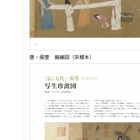
唐・張萱 搗練図（宋模本）