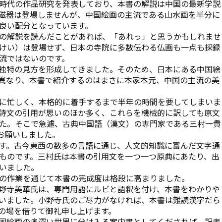
時代の作品研究を発表しており、本書の解説は中国の最新学説
磁器は登場しませんが、中国絵画の主流である山水画を半分に
良い配分となっています。
の解説を読んだことがあれば、「あれっ」と思うかもしれませ
けい）は登場せず、日本の寺院に多数伝わる仏画も一点も採録
流ではないのです。
独特の見方を形成してきました。そのため、日本にある中国絵
異なり、本書で紹介するのはまさに本家本元、中国の主流の美
に忙しく、本格的に着手するまで半年の時間を要してしまいま
詩文の引用が思いのほか多く、これらを機械的に訳しても原文
た。そこで急遽、古典中国語（漢文）の専門家である三村一貴
お願いしました。
す。古今東西の数多の言語に通じ、人文的知識に富んだ文字通
ものです。三村氏は本書の引用文を一つ一つ原典にあたり、出
いました。
の作業を通じて本書の完成度は格段に高まりました。
野寺美華氏は、専門用語にルビと語釈を付け、本書をわかりや
いました。小野寺氏のご尽力がなければ、本書は難読漢字だら
の場を借りて御礼申し上げます。
国絵画の奥深い世界に分け入る案内書としてくだされば、訳者