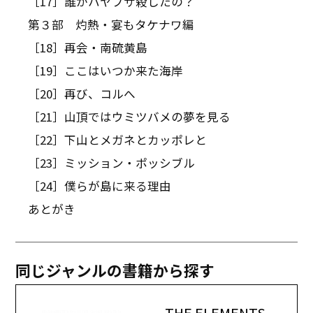
［17］誰がハヤブサ殺したの？
第３部 灼熱・宴もタケナワ編
［18］再会・南硫黄島
［19］ここはいつか来た海岸
［20］再び、コルへ
［21］山頂ではウミツバメの夢を見る
［22］下山とメガネとカッポレと
［23］ミッション・ポッシブル
［24］僕らが島に来る理由
あとがき
同じジャンルの書籍から探す
THE ELEMENTS