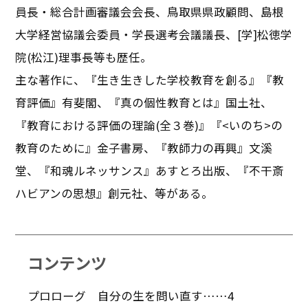
員長・総合計画審議会会長、鳥取県県政顧問、島根
大学経営協議会委員・学長選考会議議長、[学]松徳学
院(松江)理事長等も歴任。
主な著作に、『生き生きした学校教育を創る』『教
育評価』有斐閣、『真の個性教育とは』国土社、
『教育における評価の理論(全３巻)』『<いのち>の
教育のために』金子書房、『教師力の再興』文溪
堂、『和魂ルネッサンス』あすとろ出版、『不干斎
ハビアンの思想』創元社、等がある。
コンテンツ
プロローグ 自分の生を問い直す……4