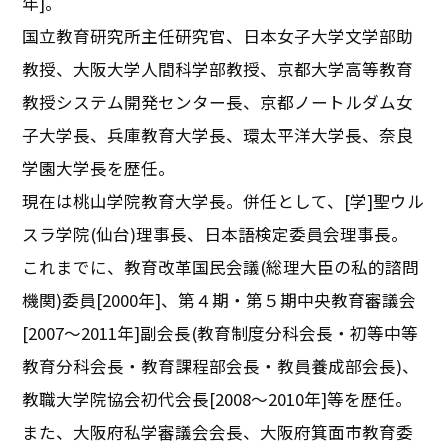
年]。
国立教育研究所主任研究官、日本女子大学文学部助
教授、大阪大学人間科学部教授、京都大学高等教育
教授システム開発センター長、京都ノートルダム女
子大学長、兵庫教育大学長、環太平洋大学長、奈良
学園大学長を歴任。
現在は桃山学院教育大学長。併任として、[学]聖ウル
スラ学院(仙台)理事長、日本語検定委員会理事長。
これまでに、教育改革国民会議(総理大臣の私的諮問
機関)委員[2000年]、第４期・第５期中央教育審議会
[2007～2011年]副会長(教育制度分科会長・初等中等
教育分科会長・教育課程部会長・教員養成部会長)、
教職大学院協会初代会長[2008～2010年]等を歴任。
また、大阪府私学審議会会長、大阪府箕面市教育委