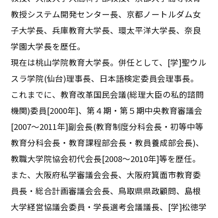
教授システム開発センター長、京都ノートルダム女
子大学長、兵庫教育大学長、環太平洋大学長、奈良
学園大学長を歴任。
現在は桃山学院教育大学長。併任として、[学]聖ウル
スラ学院(仙台)理事長、日本語検定委員会理事長。
これまでに、教育改革国民会議(総理大臣の私的諮問
機関)委員[2000年]、第４期・第５期中央教育審議会
[2007～2011年]副会長(教育制度分科会長・初等中等
教育分科会長・教育課程部会長・教員養成部会長)、
教職大学院協会初代会長[2008～2010年]等を歴任。
また、大阪府私学審議会会長、大阪府箕面市教育委
員長・総合計画審議会会長、鳥取県県政顧問、島根
大学経営協議会委員・学長選考会議議長、[学]松徳学