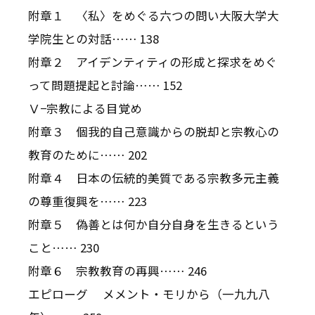
附章１ 〈私〉をめぐる六つの問い――大阪大学大
学院生との対話…… 138
附章２ アイデンティティの形成と探求をめぐ
って――問題提起と討論…… 152
Ⅴ−宗教による目覚め
附章３ 個我的自己意識からの脱却と宗教――心の
教育のために…… 202
附章４ 日本の伝統的美質である宗教多元主義
の尊重復興を…… 223
附章５ 偽善とは何か――自分自身を生きるという
こと…… 230
附章６ 宗教教育の再興…… 246
エピローグ メメント・モリから（一九九八