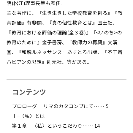
院(松江)理事長等も歴任。
主な著作に、『生き生きした学校教育を創る』『教
育評価』有斐閣、『真の個性教育とは』国土社、
『教育における評価の理論(全３巻)』『<いのち>の
教育のために』金子書房、『教師力の再興』文溪
堂、『和魂ルネッサンス』あすとろ出版、『不干斎
ハビアンの思想』創元社、等がある。
コンテンツ
プロローグ リマのカタコンブにて…… 5
Ⅰ−〈私〉とは
第１章 〈私〉というこだわり…… 14