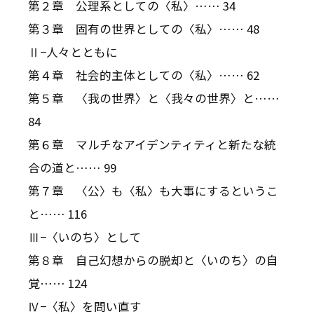
第２章 公理系としての〈私〉…… 34
第３章 固有の世界としての〈私〉…… 48
Ⅱ−人々とともに
第４章 社会的主体としての〈私〉…… 62
第５章 〈我の世界〉と〈我々の世界〉と……
84
第６章 マルチなアイデンティティと新たな統
合の道と…… 99
第７章 〈公〉も〈私〉も大事にするというこ
と…… 116
Ⅲ−〈いのち〉として
第８章 自己幻想からの脱却と〈いのち〉の自
覚…… 124
Ⅳ−〈私〉を問い直す