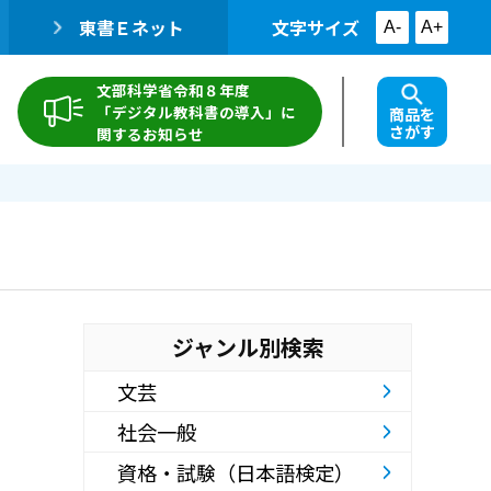
東書Ｅネット
文字サイズ
A-
A+
文部科学省令和８年度
「デジタル教科書の導入」に
商品を
さがす
関するお知らせ
ジャンル別検索
文芸
社会一般
資格・試験（日本語検定）