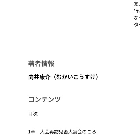
家
行
な
タ
著者情報
向井康介（むかいこうすけ）
コンテンツ
目次
1章 大芸再訪――鬼畜大宴会のころ