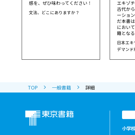
感を、ぜひ味わってください！
エキゾ
古代か
文法、どこにありますか？
ーショ
だ本書
におい
籍となる
日本エキ
デマンド
TOP
一般書籍
詳細
小学