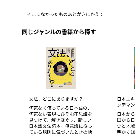
そこになかったもの――あとがきにかえて
同じジャンルの書籍から探す
文法、どこにありますか？
日本エキ
ンデマ
何気なく使っている日本語の、
何気ない表現にひそむ不思議を
日本か
見つけて、解きほぐす、新しい
国から
日本語文法読本。無意識に従っ
史と地
ている規則に気づいたときの快
明かす1