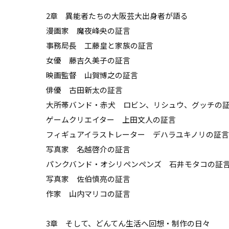
2章 異能者たちの大阪芸大――出身者が語る
漫画家 魔夜峰央の証言
事務局長 工藤皇と家族の証言
女優 藤吉久美子の証言
映画監督 山賀博之の証言
俳優 古田新太の証言
大所帯バンド・赤犬 ロビン、リシュウ、グッチの
ゲームクリエイター 上田文人の証言
フィギュアイラストレーター デハラユキノリの証言
写真家 名越啓介の証言
パンクバンド・オシリペンペンズ 石井モタコの証
写真家 佐伯慎亮の証言
作家 山内マリコの証言
3章 そして、どんてん生活へ――回想・制作の日々