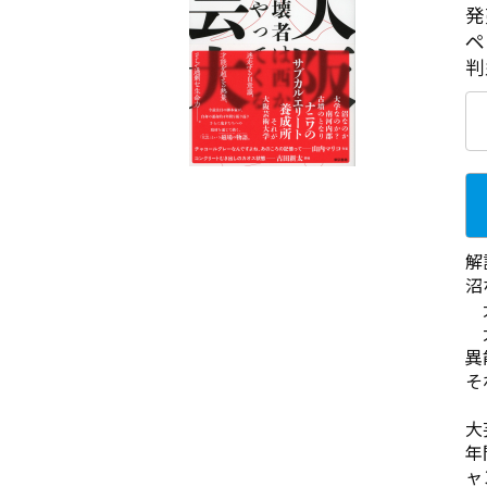
発
ペ
判
解
沼
大
大
異
そ
大
年
ャ