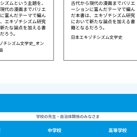
チシズムという主題を、
古代から現代の漫画までバリエ
ら現代の漫画までバリエ
ーションに富んだテーマで編ん
ンに富んだテーマで編ん
だ本書は、エキゾチシズム研究
は、エキゾチシズム研究
において新たな論点を加える書
て新たな論点を加える書
籍となるだろう。
だろう。
日本エキゾチシズム文学史
ゾチシズム文学史_オン
版
学校の先生・自治体関係のみなさま
校
中学校
高等学校