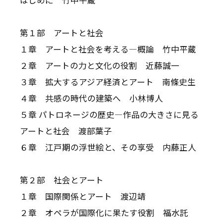
はじめに 竹中平蔵
第１部 アートと社会
１章 アートと社会を考える―概論 竹中平蔵
２章 アートの力と文化の役割 近藤誠一
３章 拡大するアジア経済とアート 南條史生
４章 共感の時代の建築へ 小林博人
５章 パトロネージの歴史―作品の大きさに見る
アートと社会 渡部葉子
６章 江戸期の浮世絵と、その享受 内藤正人
第２部 社会とアート
１章 国際関係とアート 渡辺靖
２章 オペラが国際化に果たす役割 福水託