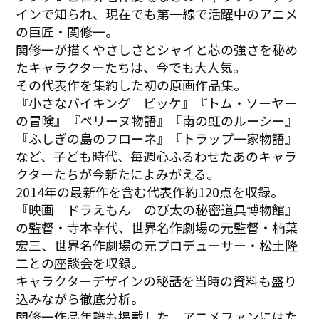
インで知られ、現在でも第一線で活躍中のアニメ
の巨匠・関修一。
関修一が描くやさしさとシャイと芯の強さを秘め
たキャラクターたちは、今でも大人気。
その代表作を集約した初の原画作品集。
『小さなバイキング ビッケ』『トム・ソーヤー
の冒険』『ペリーヌ物語』『南の虹のルーシー』
『ふしぎの島のフローネ』『トラップ一家物語』
など、子ども時代、毎週心ふるわせたあのキャラ
クターたちが今新たによみがえる。
2014年の最新作を含む代表作約120点を収録。
『映画 ドラえもん のび太の秘密道具博物館』
の監督・寺本幸代、世界名作劇場の元監督・楠葉
宏三、世界名作劇場の元プロデューサー・松土隆
二との座談会を収録。
キャラクターデザインの秘話を当時の資料も盛り
込みながら徹底分析。
関修一作品年譜も掲載した、アニメファンにはた