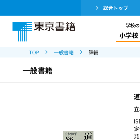
総合トップ
学校の
小学校
TOP
一般書籍
詳細
一般書籍
道
立
IS
定
発