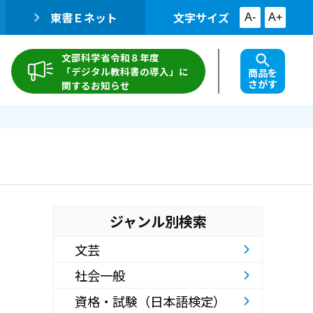
東書Ｅネット
文字サイズ
A-
A+
文部科学省令和８年度
「デジタル教科書の導入」に
商品を
さがす
関するお知らせ
ジャンル別検索
文芸
社会一般
資格・試験（日本語検定）