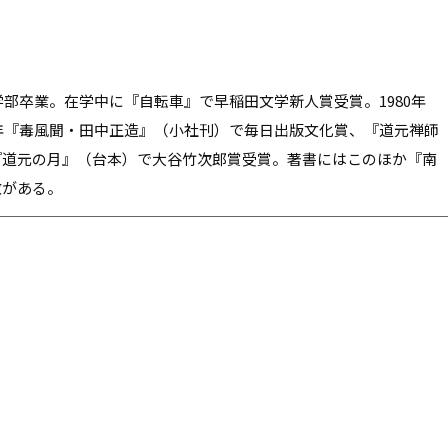
学部卒業。在学中に『自転車』で早稲田文学新人賞受賞。1980年
年『毒――風聞・田中正造』（小社刊）で毎日出版文化賞、『道元禅師
『道元の月』（台本）で大谷竹次郎賞受賞。著書にはこのほか『南
数がある。