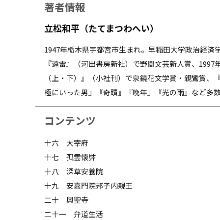
著者情報
立松和平（たてまつわへい）
1947年栃木県宇都宮市生まれ。早稲田大学政治経済
『遠雷』（河出書房新社）で野間文芸新人賞、1997
（上・下）』（小社刊）で泉鏡花文学賞・親鸞賞、
極にいった男』『奇蹟』『晩年』『光の雨』など多
コンテンツ
十六 大宰府
十七 孤雲懐弉
十八 深草安養院
十九 安嘉門院邦子内親王
二十 興聖寺
二十一 弁道生活