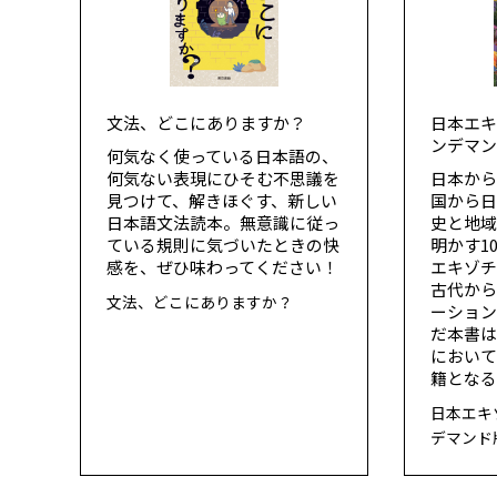
文法、どこにありますか？
日本エキ
ンデマ
何気なく使っている日本語の、
何気ない表現にひそむ不思議を
日本か
見つけて、解きほぐす、新しい
国から
日本語文法読本。無意識に従っ
史と地
ている規則に気づいたときの快
明かす1
感を、ぜひ味わってください！
エキゾ
古代か
文法、どこにありますか？
ーショ
だ本書
におい
籍となる
日本エキ
デマンド