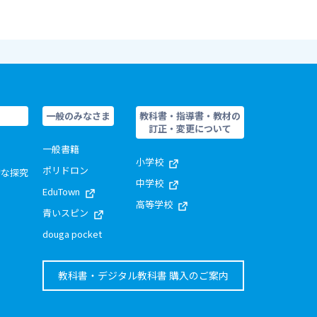
一般のみなさま
教科書・指導書・教材の
訂正・変更について
一般書籍
小学校
ポリドロン
的な探究
中学校
EduTown
高等学校
青いスピン
douga pocket
教科書・デジタル教科書 購入のご案内