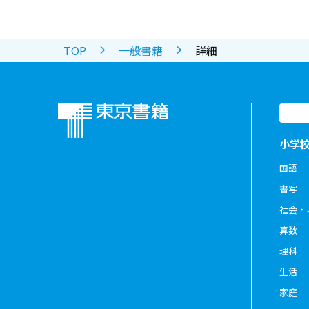
TOP
一般書籍
詳細
小学
国語
書写
社会・
算数
理科
生活
家庭