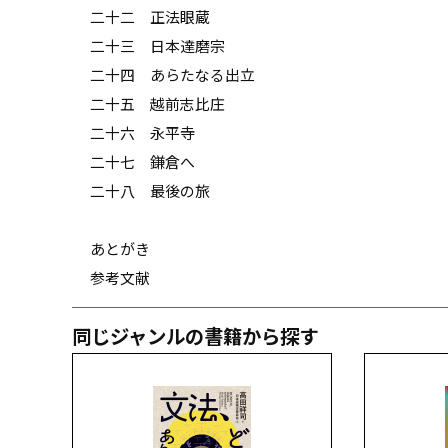
二十二 正法眼蔵
二十三 日本達磨宗
二十四 あらたなる出立
二十五 越前志比庄
二十六 永平寺
二十七 鎌倉へ
二十八 最後の旅
あとがき
参考文献
同じジャンルの書籍から探す