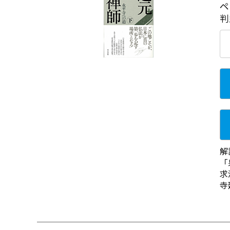
ペ
判
解
「
求
寺