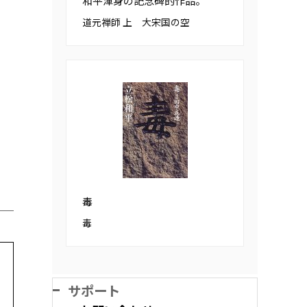
和平渾身の記念碑的作品。
道元禅師 上 大宋国の空
毒
毒
サポート