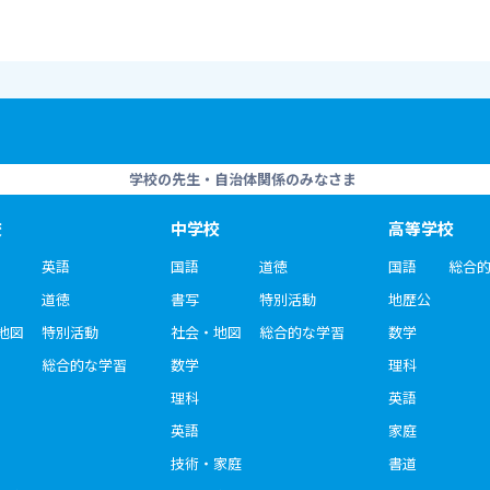
学校の先生・自治体関係のみなさま
校
中学校
高等学校
英語
国語
道徳
国語
総合
道徳
書写
特別活動
地歴公
地図
特別活動
社会・地図
総合的な学習
数学
総合的な学習
数学
理科
理科
英語
英語
家庭
技術・家庭
書道