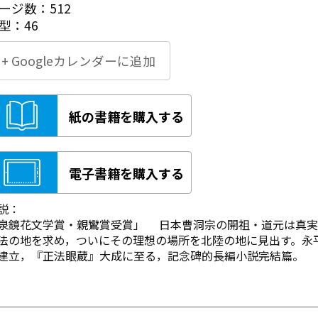
ージ数：512
型：46
+ Googleカレンダーに追加
紙の書籍を購入する
電子書籍を購入する
説：
泉鏡花文学賞・親鸞賞受賞」
日本曹洞宗の開祖・道元は真実
法の地を求め，ついにその理想の場所を北陸の地に見出す。永
建立，『正法眼蔵』大成に至る，記念碑的長編小説完結篇。