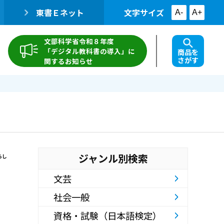
東書Ｅネット
文字サイズ
A-
A+
文部科学省令和８年度
「デジタル教科書の導入」に
商品を
さがす
関するお知らせ
ジャンル別検索
らし
文芸
社会一般
資格・試験（日本語検定）