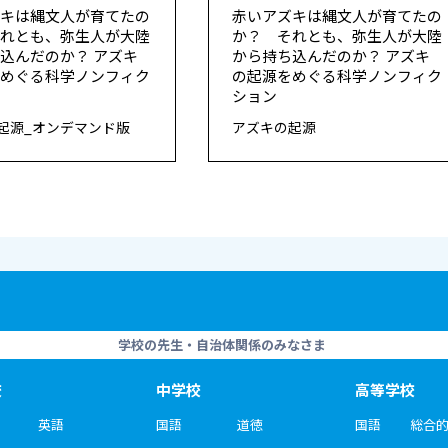
ズキは縄文人が育てたの
赤いアズキは縄文人が育てたの
それとも、弥生人が大陸
か？ それとも、弥生人が大陸
込んだのか？ アズキ
から持ち込んだのか？ アズキ
をめぐる科学ノンフィク
の起源をめぐる科学ノンフィク
ション
起源_オンデマンド版
アズキの起源
学校の先生・自治体関係のみなさま
校
中学校
高等学校
英語
国語
道徳
国語
総合