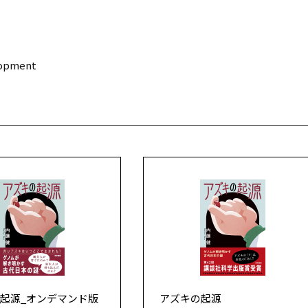
opment
起源_オンデマンド版
アズキの起源