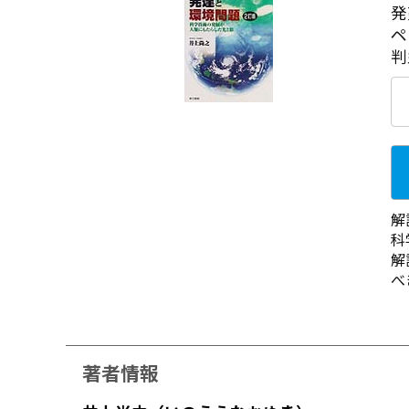
発
ペ
判
解
科
解
べ
著者情報