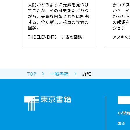
人間がどのように元素を見つけ
赤いア
てきたか、その歴史をたどりな
か？ 
がら、美麗な図版とともに解説
から持ち
する、全く新しい視点の元素の
の起源
図鑑。
ション
THE ELEMENTS 元素の図鑑
アズキの
TOP
一般書籍
詳細
小学
国語