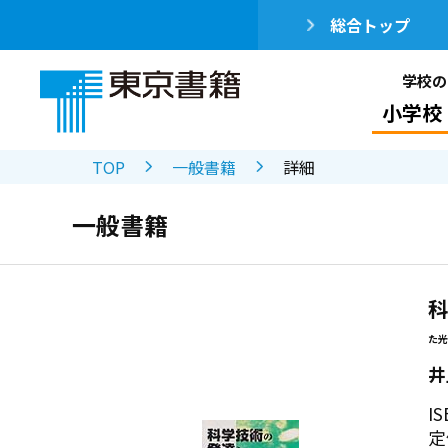
総合トップ
学校の
小学校
TOP
一般書籍
詳細
一般書籍
た光
井
IS
定