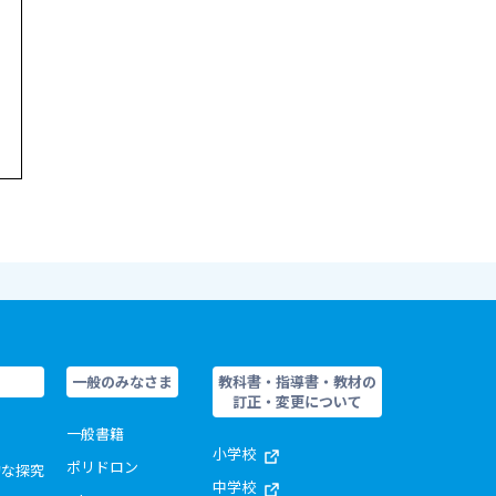
一般のみなさま
教科書・指導書・教材の
訂正・変更について
一般書籍
小学校
ポリドロン
的な探究
中学校