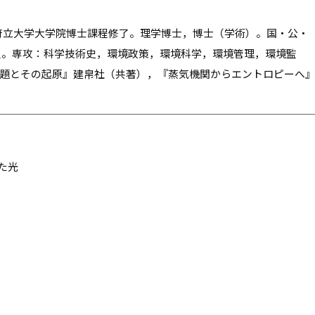
阪府立大学大学院博士課程修了。理学博士，博士（学術）。国・公・
員。専攻：科学技術史，環境政策，環境科学，環境管理，環境監
問題とその起原』建帛社（共著），『蒸気機関からエントロピーへ
た光