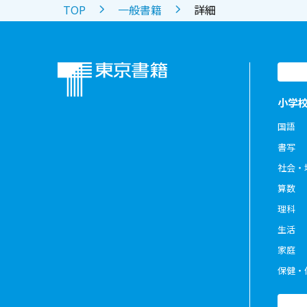
TOP
一般書籍
詳細
小学
国語
書写
社会・
算数
理科
生活
家庭
保健・