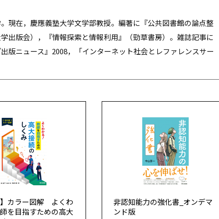
学。現在，慶應義塾大学文学部教授。編著に『公共図書館の論点整
大学出版会），『情報探索と情報利用』（勁草書房）。雑誌記事に
出版ニュース』2008，「インターネット社会とレファレンスサー
版】カラー図解 よくわ
非認知能力の強化書_オンデマ
教師を目指すための高大
ンド版