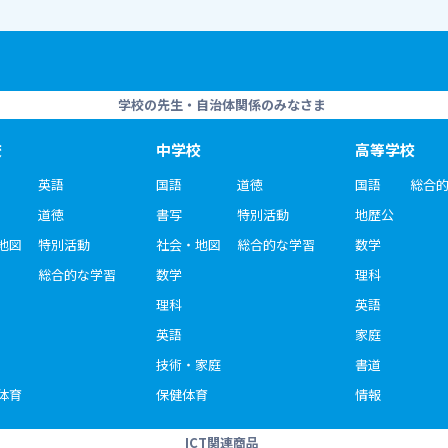
学校の先生・自治体関係のみなさま
校
中学校
高等学校
英語
国語
道徳
国語
総合
道徳
書写
特別活動
地歴公
地図
特別活動
社会・地図
総合的な学習
数学
総合的な学習
数学
理科
理科
英語
英語
家庭
技術・家庭
書道
体育
保健体育
情報
ICT関連商品