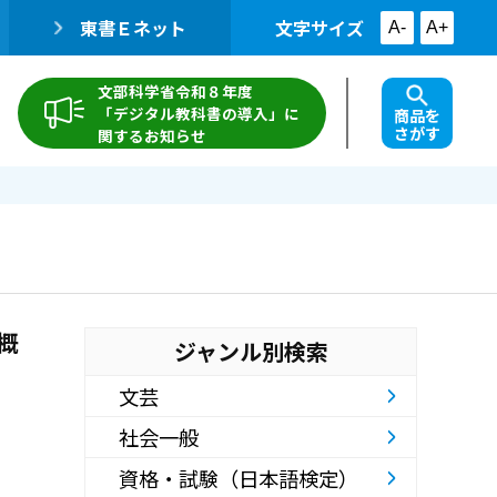
東書Ｅネット
文字サイズ
A-
A+
文部科学省令和８年度
「デジタル教科書の導入」に
商品を
さがす
関するお知らせ
概
ジャンル別検索
文芸
社会一般
資格・試験（日本語検定）