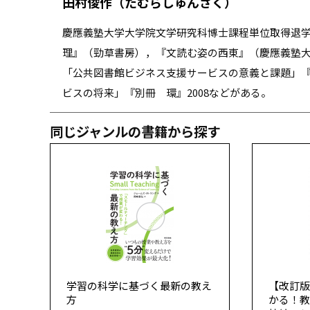
田村俊作（たむらしゅんさく）
慶應義塾大学大学院文学研究科博士課程単位取得退
理』（勁草書房），『文読む姿の西東』（慶應義塾
「公共図書館ビジネス支援サービスの意義と課題」『
ビスの将来」『別冊 環』2008などがある。
同じジャンルの書籍から探す
学習の科学に基づく最新の教え
【改訂
方
かる！