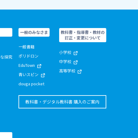
一般のみなさま
教科書・指導書・教材の
訂正・変更について
一般書籍
小学校
ポリドロン
的な探究
中学校
EduTown
高等学校
青いスピン
douga pocket
教科書・デジタル教科書 購入のご案内