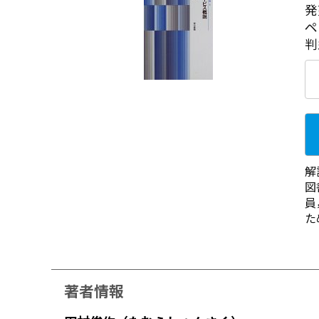
発
ペ
判
解
図
員
た
著者情報