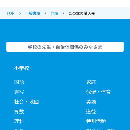
TOP
一般書籍
詳細
この本の購入先
学校の先生・自治体関係のみなさま
小学校
国語
家庭
書写
保健・体育
社会・地図
英語
算数
道徳
理科
特別活動