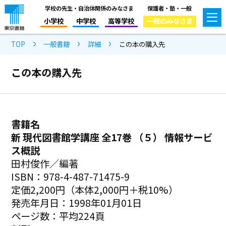
学校の先生・自治体関係のみなさま
保護者・塾・一般
小学校
中学校
高等学校
一般のみなさま
TOP
一般書籍
詳細
この本の購入先
この本の購入先
書籍名
新 現代図書館学講座 全17巻 （５） 情報サービ
ス概説
田村俊作／編著
ISBN：978-4-487-71475-9
定価2,200円（本体2,000円＋税10%）
発売年月日：1998年01月01日
ページ数：平均224頁