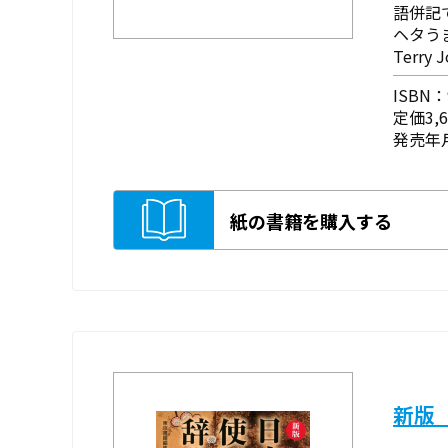
語併記
ヘタう
Terr
ISBN：9
定価3,
発売年月
紙の書籍を購入する
新版