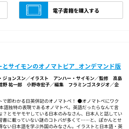
電子書籍を購入する
ーとサイモンのオノマトピア_オンデマンド版
・ジョンスン／イラスト アンハー・サイモン／監修 高島
舘野 祐一郎 小野寺宏子／編集 フラミンゴスタジオ／企
トで即わかる日英併記のオノマトペ！ ●オノマトペにワク
日本語独特の表現であるオノマトペ。英語だったらなんて言
な？とモヤモヤしている日本のみなさん、日本人と話してい
習書に載っていない謎のコトバが多くて……と、ぽかんとせ
得ない日本語を学ぶ外国のみなさん。イラストと日本語・英