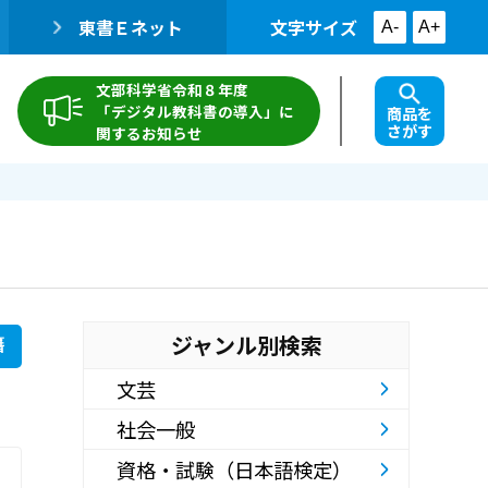
東書Ｅネット
文字サイズ
A-
A+
文部科学省令和８年度
「デジタル教科書の導入」に
商品を
さがす
関するお知らせ
ジャンル別検索
籍
文芸
社会一般
資格・試験（日本語検定）