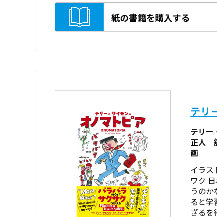
紙の書籍を購入する
テリ
テリー
正人 
画
イラス
ワク 
うのか
ると学
ざるを