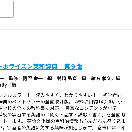
ーホライズン英和辞典 第９版
準一／監修 阿野 幸一／編 磐崎 弘貞／編 緒方 孝文／編
ally／編
ジフルカラー！ 読みやすく，わかりやすい！ 初学者向
辞典のベストセラーの全面改訂版。 収録項目約14,000。小
中学校の全ての教科書に対応。 豊富なコンテンツが小学
学校で学習する英語の「聞く・話す・読む・書く」を全面的
ートします。 英語文化圏の百科的情報もふんだんに盛り込ま
り，学習者の英語に対する興味が加速します。 巻末には「和