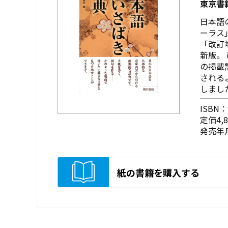
東京書
日本語
ーラス
「改訂
新版。
の掲載
される
しました。
ISBN：9
定価4,
発売年月
紙の書籍を購入する