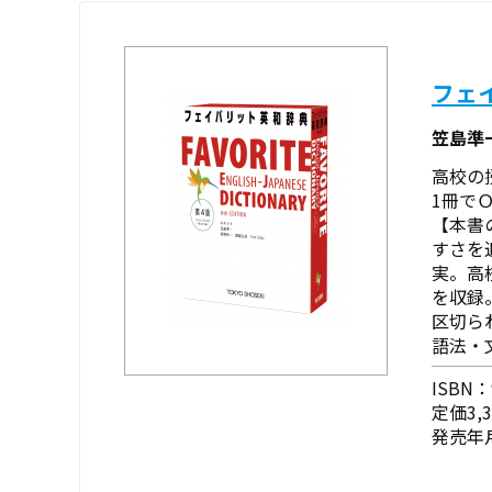
フェ
笠島準一
高校の
1冊で
【本書
すさを
実。高
を収録
区切ら
語法・
ISBN：9
定価3,
発売年月