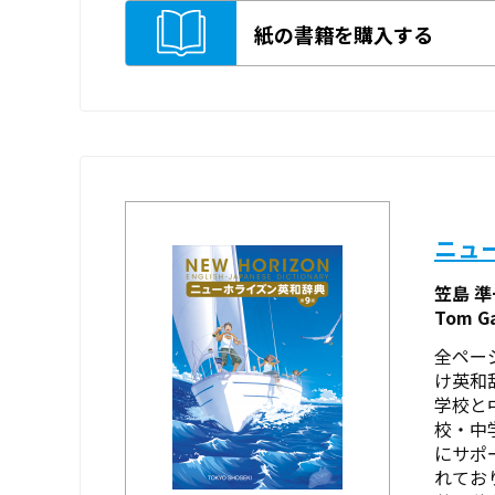
紙の書籍を購入する
ニュ
笠島 
Tom G
全ペー
け英和
学校と
校・中
にサポ
れてお