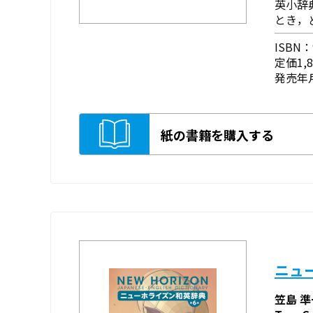
英小辞
とき，
ISBN：9
定価1,
発売年月
紙の書籍を購入する
ニュ
笠島 