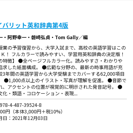
イバリット英和辞典第4版
・阿野幸一・磐崎弘貞・Tom Gally／編
授業の予習復習から、大学入試まで、高校の英語学習はこの
ＯＫ！ フルカラーで読みやすい、学習用英和辞典の決定版！
の特徴】 ●全ページフルカラー化。読みやすさ・わかりや
追求した紙面構成。 ●広範な分野の、最新の時事用語が充
校3年間の英語学習から大学受験までカバーする62,000項目
。 ●1,000点以上のイラスト・写真が理解を促進。 ●音節で
れ、アクセントの位置が視覚的に明示された発音記号。 ●
文化・類語・コロケーション・表現...
78-4-487-39524-8
300円（本体3,000円＋税10%）
日：2021年12月03日