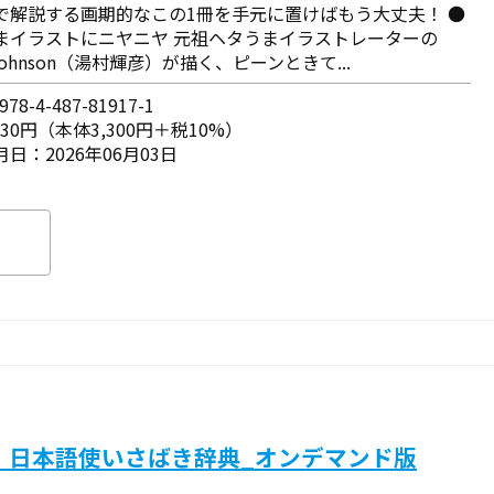
で解説する画期的なこの1冊を手元に置けばもう大丈夫！ ●
まイラストにニヤニヤ 元祖ヘタうまイラストレーターの
y Johnson（湯村輝彦）が描く、ピーンときて...
78-4-487-81917-1
630円（本体3,300円＋税10%）
日：2026年06月03日
 日本語使いさばき辞典_オンデマンド版