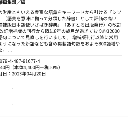
籍編集部／編
の財産ともいえる豊富な語彙をキーワードから引ける「シソ
」（語彙を意味に拠って分類した辞書）として評価の高い
増補版日本語使いさばき辞典」（あすとろ出版発行）の改訂
 改訂増補版の刊行から既に8年の歳月が過ぎており約32000
語句について見直しを行いました。 増補版刊行以降に常用
ようになった新語なども含め掲載語句数をおよそ800語増や
 ...
78-4-487-81677-4
840円（本体4,400円＋税10%）
日：2023年04月20日