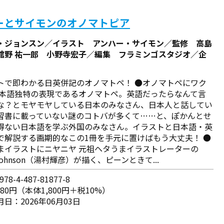
ーとサイモンのオノマトピア
・ジョンスン／イラスト アンハー・サイモン／監修 高島
舘野 祐一郎 小野寺宏子／編集 フラミンゴスタジオ／企
トで即わかる日英併記のオノマトペ！ ●オノマトペにワク
日本語独特の表現であるオノマトペ。英語だったらなんて言
な？とモヤモヤしている日本のみなさん、日本人と話してい
習書に載っていない謎のコトバが多くて……と、ぽかんとせ
得ない日本語を学ぶ外国のみなさん。イラストと日本語・英
で解説する画期的なこの1冊を手元に置けばもう大丈夫！ ●
まイラストにニヤニヤ 元祖ヘタうまイラストレーターの
y Johnson（湯村輝彦）が描く、ピーンときて...
78-4-487-81877-8
980円（本体1,800円＋税10%）
日：2026年06月03日