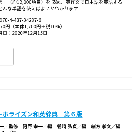
典」（約12,000項目）を収録。 英作文で日本語を英語する
どんな単語を使えばよいかわかります...
78-4-487-34297-6
870円（本体1,700円＋税10%）
日：2020年12月15日
ーホライズン和英辞典 第６版
準一／監修 阿野 幸一／編 磐崎 弘貞／編 緒方 孝文／編