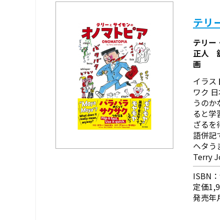
テリ
テリー
正人 
画
イラス
ワク 
うのか
ると学
ざるを
語併記
ヘタう
Terr
ISBN：9
定価1,
発売年月