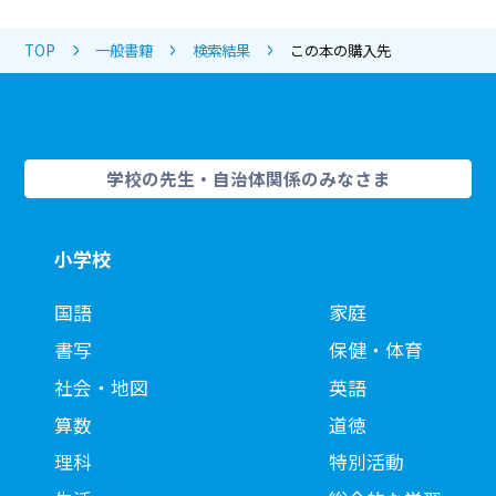
TOP
一般書籍
検索結果
この本の購入先
学校の先生・自治体関係のみなさま
小学校
国語
家庭
書写
保健・体育
社会・地図
英語
算数
道徳
理科
特別活動