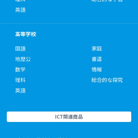
英語
高等学校
国語
家庭
地歴公
書道
数学
情報
理科
総合的な探究
英語
ICT関連商品