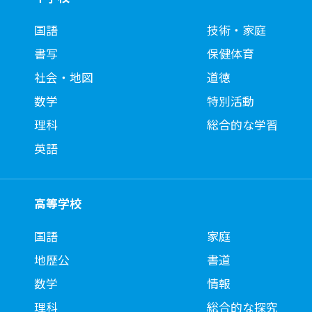
国語
技術・家庭
書写
保健体育
社会・地図
道徳
数学
特別活動
理科
総合的な学習
英語
高等学校
国語
家庭
地歴公
書道
数学
情報
理科
総合的な探究