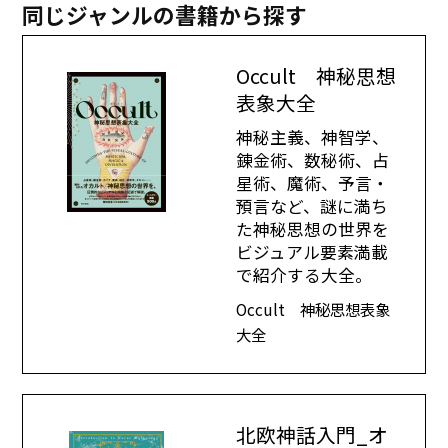
同じジャンルの書籍から探す
Occult 神秘思想
表象大全
神秘主義、神智学、
錬金術、数秘術、占
星術、魔術、予言・
預言など、謎に満ち
た神秘思想の世界を
ビジュアル要素満載
で紹介する大全。
Occult 神秘思想表象
大全
北欧神話入門_オ