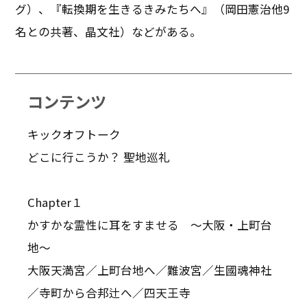
グ）、『転換期を生きるきみたちへ』（岡田憲治他9
名との共著、晶文社）などがある。
コンテンツ
キックオフトーク
どこに行こうか？ 聖地巡礼
Chapter１
かすかな霊性に耳をすませる 〜大阪・上町台
地〜
大阪天満宮／上町台地へ／難波宮／生國魂神社
／寺町から合邦辻へ／四天王寺