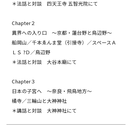
＊法話と対談 四天王寺 五智光院にて
Chapter２
異界への入り口 〜京都・蓮台野と鳥辺野〜
船岡山／千本ゑんま堂（引接寺）／スペースＡ
ＬＳ ?Ｄ／鳥辺野
＊法話と対談 大谷本廟にて
Chapter３
日本の子宮へ 〜奈良・飛鳥地方〜
橘寺／三輪山と大神神社
＊講話と対談 大神神社にて