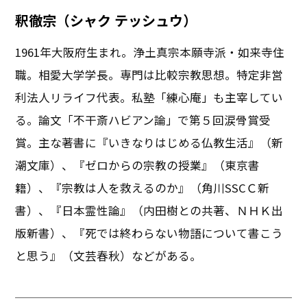
釈徹宗（シャク テッシュウ）
1961年大阪府生まれ。浄土真宗本願寺派・如来寺住
職。相愛大学学長。専門は比較宗教思想。特定非営
利法人リライフ代表。私塾「練心庵」も主宰してい
る。論文「不干斎ハビアン論」で第５回涙骨賞受
賞。主な著書に『いきなりはじめる仏教生活』（新
潮文庫）、『ゼロからの宗教の授業』（東京書
籍）、『宗教は人を救えるのか』（角川SSCＣ新
書）、『日本霊性論』（内田樹との共著、ＮＨＫ出
版新書）、『死では終わらない物語について書こう
と思う』（文芸春秋）などがある。