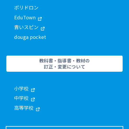
ポリドロン
EduTown
青いスピン
douga pocket
教科書・指導書・教材の
訂正・変更について
小学校
中学校
高等学校