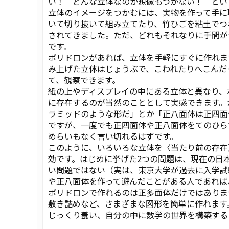
い！ どんな立体なのか想像もつかない！ とい
立体のイメージをつかむには、実物を作って手に
いて切り抜いて組み立てたり、竹ひごを粘土でつ
されてきました。ただ、どれもそれなりに手間が
です。
ポリドロンがあれば、立体を手軽にすぐに作れま
み上げた立体はじょうぶで、こわれたりへこんだ
て、観察できます。
紙の上やディスプレイの中にある立体と異なり、
に存在するのが当然のこととして実感できます。
ラミッドのような形だ」とか「正八面体は正四面
ですが、一度でも正四面体や正八面体をてのひら
めらいもなく言い切れるはずです。
このように、いろいろな立体を〈当たり前の存在
効です。はじめに挙げた2つの問題は、現在の日
い問題ではない（実は、東京大学が過去に入学試
や正八面体を作って遊んだことがある人であれば
ポリドロンで作れるのは正多面体だけではありま
敷き詰めなど、さまざまな図形を簡単に作れます
じっくり養い、自分の中に数学の世界を構築する