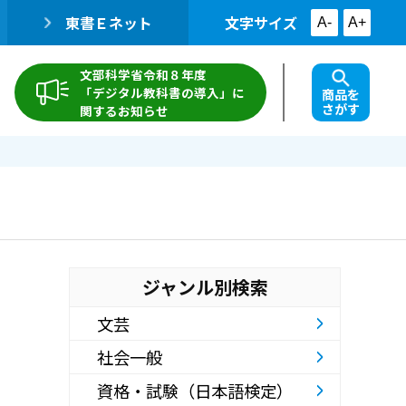
東書Ｅネット
文字サイズ
A-
A+
文部科学省令和８年度
「デジタル教科書の導入」に
商品を
さがす
関するお知らせ
ジャンル別検索
文芸
社会一般
資格・試験（日本語検定）