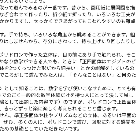
う人も多いでしょう。
取って遊んでみるのが一番です。昔から、画用紙に展開図を描
なぎ合わせて作ったり、折り紙で折ったり、いろいろな工夫が
かかりますし、せっかくできあがってもこわれやすいのも難点
す。手で持ち、いろいろな角度から眺めることができます。組
りはしませんから、存分にさわって、持ち上げたり回したりし
ポリドロンで作った立体は、目の前にあり手で触れられ、そこ
かなり数学ができる人でも、ときに「正四面体はエジプトのピ
体を2つくっつけた形だから細長い」とかの誤解をしているの
でころがして遊んでみた人は、「そんなことはない」と何のた
〉として知ることは、数学を学び使いこなすために、とても有
本でのごく一般的な数学体験だけを持つ人にとって決して易し
験として出題した内容です）のですが、ポリドロンで正四面体
、きっとずっと楽に楽しく考えられることと信じます。
せん。準正多面体や柱やプリズムなどの立体、あるいは平面の
。ぜひ、多くの人に、ポリドロンで遊び、図形に対する感覚を
ための基礎としていただきたいです。