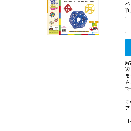
ペ
判
解
辺
を
さ
で
こ
ア
【