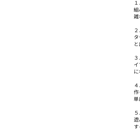
１
組
雑
２
タ
と
３
イ
に
４
作
単
５
遊
す