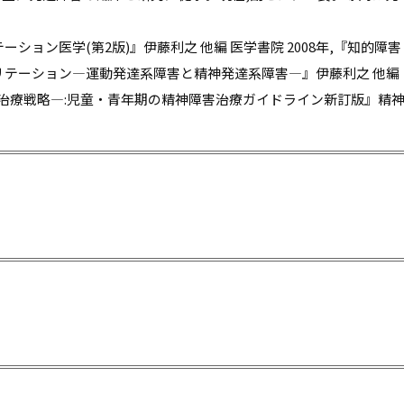
ョン医学(第2版)』伊藤利之 他編 医学書院 2008年,『知的障害
リテーション―運動発達系障害と精神発達系障害―』伊藤利之 他編
らの治療戦略―:児童・青年期の精神障害治療ガイドライン新訂版』精