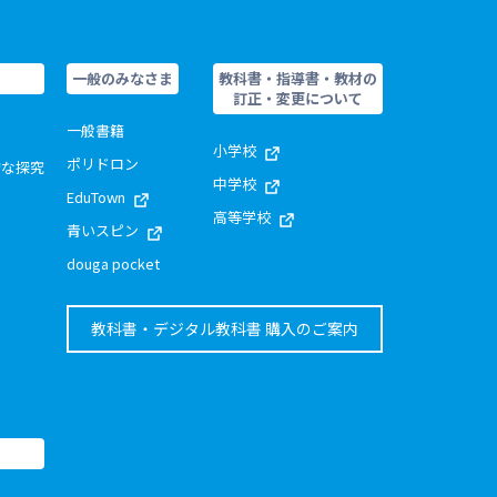
一般のみなさま
教科書・指導書・教材の
訂正・変更について
一般書籍
小学校
ポリドロン
的な探究
中学校
EduTown
高等学校
青いスピン
douga pocket
教科書・デジタル教科書 購入のご案内