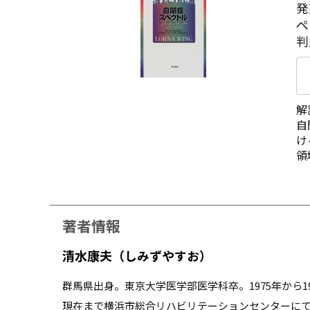
発
ペ
判
解
自
け
領
著者情報
清水康夫（しみずやすお）
群馬県出身。東京大学医学部医学科卒。1975年から1
現在まで横浜市総合リハビリテーションセンターにて