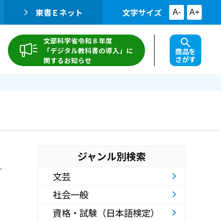
東書Ｅネット
文字サイズ
A-
A+
文部科学省令和８年度
「デジタル教科書の導入」に
商品を
さがす
関するお知らせ
ジャンル別検索
／
文芸
社会一般
資格・試験（日本語検定）