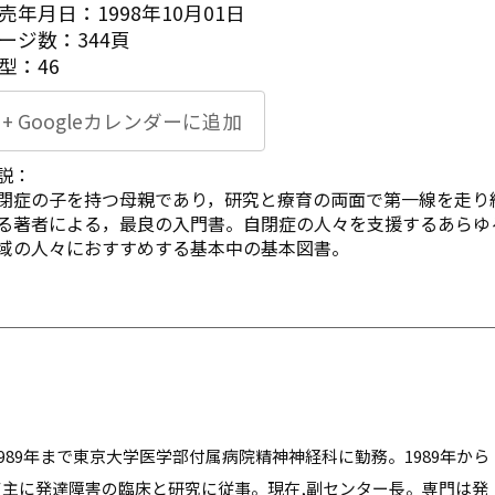
売年月日：1998年10月01日
ージ数：344頁
型：46
+ Googleカレンダーに追加
説：
閉症の子を持つ母親であり，研究と療育の両面で第一線を走り
る著者による，最良の入門書。自閉症の人々を支援するあらゆ
域の人々におすすめする基本中の基本図書。
989年まで東京大学医学部付属病院精神神経科に勤務。1989年から
主に発達障害の臨床と研究に従事。現在,副センター長。専門は発