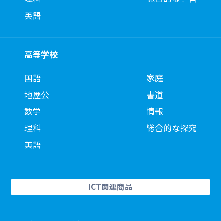
英語
高等学校
国語
家庭
地歴公
書道
数学
情報
理科
総合的な探究
英語
ICT関連商品