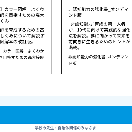
版】カラー図解 よくわ
非認知能力の強化書_オンデマ
教師を目指すための高大
ンド版
しくみ
”非認知能力”育成の第一人者
教師を育成するための高
が、10代に向けて実践的な強化
のしくみについて解説す
法を解説。夢に向かって未来を
の図解本の改訂版。
前向きに生きるためのヒントが
満載。
】カラー図解 よくわか
非認知能力の強化書_オンデマン
を目指すための高大接続
ド版
学校の先生・自治体関係のみなさま