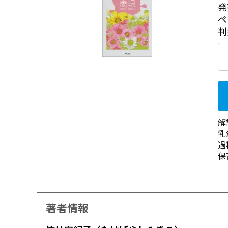
発
ペ
判
解
乳
過
保
著者情報