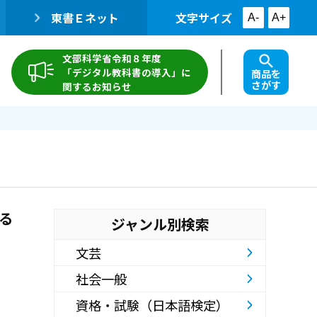
東書Ｅネット
文字サイズ
A-
A+
文部科学省令和８年度
「デジタル教科書の導入」に
商品を
さがす
関するお知らせ
る
ジャンル別検索
文芸
社会一般
資格・試験（日本語検定）