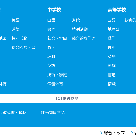
校
中学校
高等学校
英語
国語
道徳
国語
総合
道徳
書写
特別活動
地歴公
地図
特別活動
社会・地図
総合的な学習
数学
総合的な学習
数学
理科
理科
英語
英語
家庭
技術・家庭
書道
体育
保健体育
情報
ICT関連商品
ル教科書・教材
評価関連商品
総合トップ