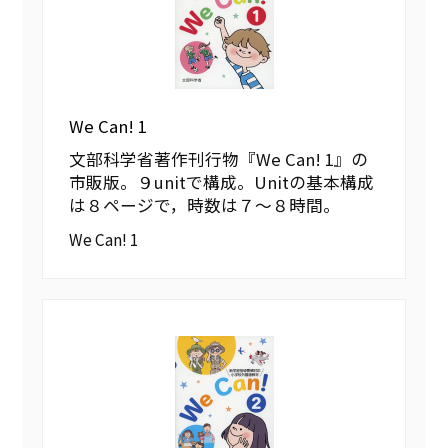
We Can! 1
文部科学省著作刊行物『We Can! 1』の
市販版。９unitで構成。Unitの基本構成
は８ページで，時数は７〜８時間。
We Can! 1