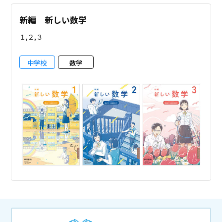
新編 新しい数学
１,２,３
中学校
数学