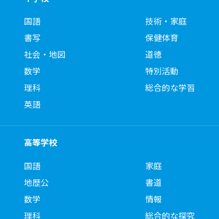
国語
技術・家庭
書写
保健体育
社会・地図
道徳
数学
特別活動
理科
総合的な学習
英語
高等学校
国語
家庭
地歴公
書道
数学
情報
理科
総合的な探究