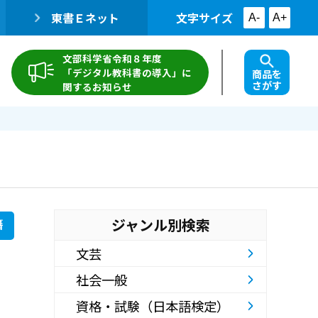
東書Ｅネット
文字サイズ
A-
A+
文部科学省令和８年度
「デジタル教科書の導入」に
商品を
さがす
関するお知らせ
ジャンル別検索
籍
文芸
社会一般
資格・試験（日本語検定）