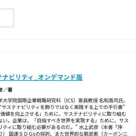
テナビリティ_オンデマンド版
彦／著
学大学院国際企業戦略研究科（ICS）客員教授 名和高司氏、
 “サステナビリティを飾りではなく実践する上での手引書”
業価値を向上させる」ために、サステナビリティに取り組む
ない。企業は、「目指すべき世界を実現する」ために、サス
リティに取り組む必要があるのだ。” ――水上武彦（本書「序
り） 国連ＳＤＧsの採択、また世界的な脱炭素（カーボンニ