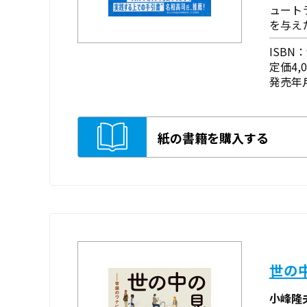
ュート
を与え
ISBN：9
定価4,
発売年月
紙の書籍を購入する
世の
小峰隆