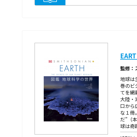
EAR
監修：
地球は
巻のビ
てを網
大陸・
口から
な１冊
だ”（
球は奇