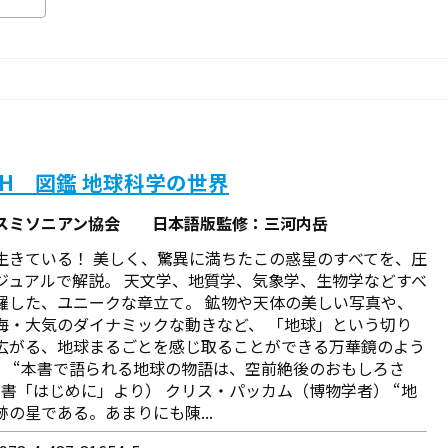
TH 図鑑 地球科学の世界
スミソニアン協会 日本語版監修：三河内岳
生きている！ 美しく、驚異に満ちたこの惑星のすべてを、圧
ジュアルで解説。 天文学、地質学、気象学、生物学などすべ
羅した、ユニークな章立て。 鉱物や天体の美しい写真や、
海・大気のダイナミックな動きなど、 「地球」という切り
広がる、地球まるごとを感じ取ることができる万華鏡のよう
。 “本書で語られる地球の物語は、空前絶後のおもしろさ
本書「はじめに」より） ――クリス・パッカム（博物学者） “地
跡の星である。あまりにも陳...