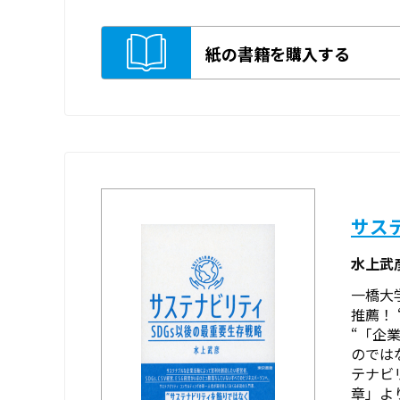
紙の書籍を購入する
サス
水上武
一橋大
推薦！
“「企
のでは
テナビ
章」よ