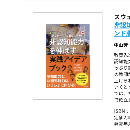
スウ
非認
ンド
中山芳
教育先
認知能
っぷり
の教師
上げら
いくと
では、
で確立
ISBN：9
定価2,
発売年月