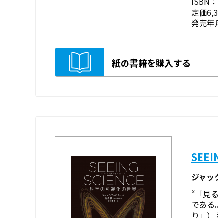
ISBN：9
定価6,
発売年月
紙の書籍を購入する
SEE
ジャッ
“「見
である
り」）