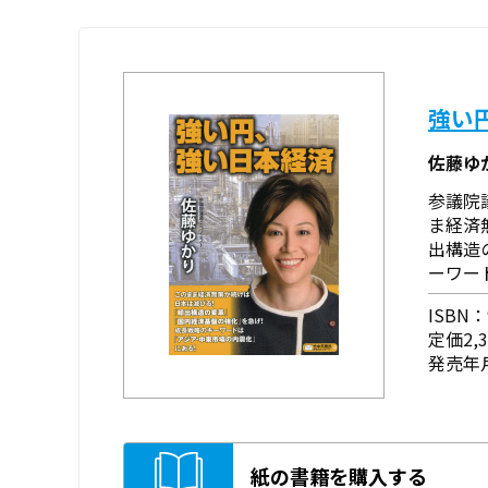
強い
佐藤ゆ
参議院
ま経済
出構造
ーワー
ISBN：9
定価2,
発売年月
紙の書籍を購入する