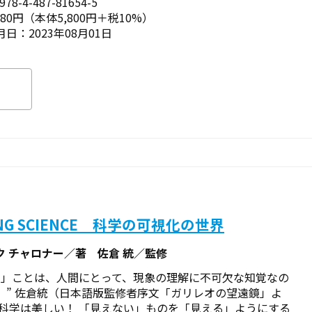
78-4-487-81654-5
380円（本体5,800円＋税10%）
日：2023年08月01日
ING SCIENCE 科学の可視化の世界
ク チャロナー／著 佐倉 統／監修
る」ことは、人間にとって、現象の理解に不可欠な知覚なの
。” ――佐倉統（日本語版監修者序文「ガリレオの望遠鏡」よ
 科学は美しい！ 「見えない」ものを「見える」ようにする