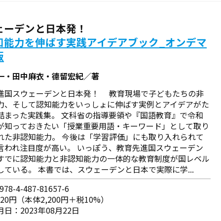
ェーデンと日本発！
知能力を伸ばす実践アイデアブック_オンデマ
版
一・田中麻衣・德留宏紀／著
進国スウェーデンと日本発！ 教育現場で子どもたちの非
力、そして認知能力をいっしょに伸ばす実例とアイデアがた
詰まった実践集。 文科省の指導要領や『国語教育』で令和
が知っておきたい「授業重要用語・キーワード」として取り
れた非認知能力。 今後は「学習評価」にも取り入れられて
言われ注目度が高い。 いっぽう、教育先進国スウェーデン
すでに認知能力と非認知能力の一体的な教育制度が国レベル
している。 本書では、スウェーデンと日本で実際に学...
78-4-487-81657-6
420円（本体2,200円＋税10%）
日：2023年08月22日