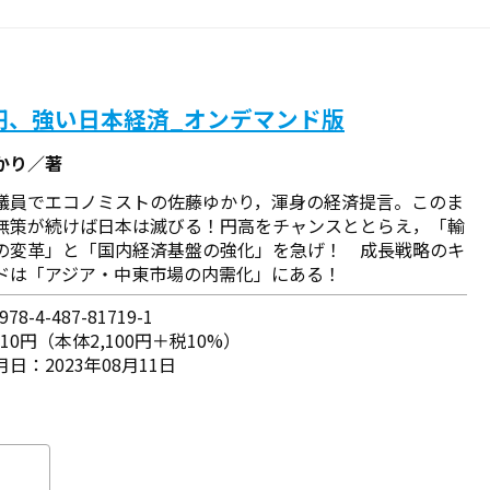
円、強い日本経済_オンデマンド版
かり／著
議員でエコノミストの佐藤ゆかり，渾身の経済提言。このま
無策が続けば日本は滅びる！円高をチャンスととらえ，「輸
の変革」と「国内経済基盤の強化」を急げ！ 成長戦略のキ
ドは「アジア・中東市場の内需化」にある！
78-4-487-81719-1
310円（本体2,100円＋税10%）
日：2023年08月11日