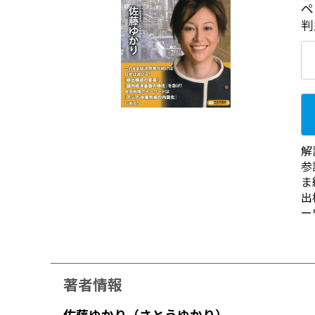
ペ
判
解
参
ま
出
ー
著者情報
佐藤ゆかり（さとうゆかり）