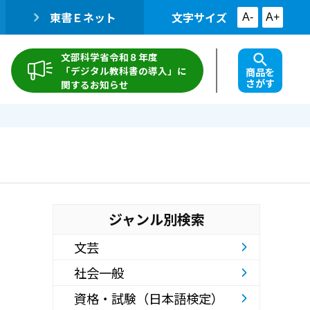
東書Ｅネット
文字サイズ
A-
A+
文部科学省令和８年度
「デジタル教科書の導入」に
商品を
さがす
関するお知らせ
ジャンル別検索
文芸
社会一般
資格・試験（日本語検定）