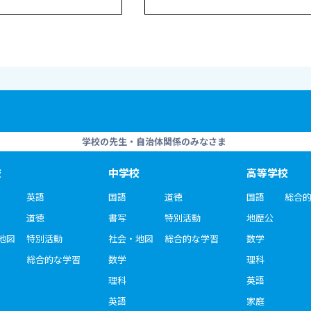
学校の先生・自治体関係のみなさま
校
中学校
高等学校
英語
国語
道徳
国語
総合
道徳
書写
特別活動
地歴公
地図
特別活動
社会・地図
総合的な学習
数学
総合的な学習
数学
理科
理科
英語
英語
家庭