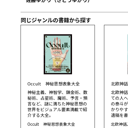
同じジャンルの書籍から探す
Occult 神秘思想表象大全
北欧神話
神秘主義、神智学、錬金術、数
北欧神話
秘術、占星術、魔術、予言・預
ての人
言など、謎に満ちた神秘思想の
の泰斗
世界をビジュアル要素満載で紹
かりや
介する大全。
遺稿を
Occult 神秘思想表象大全
北欧神話