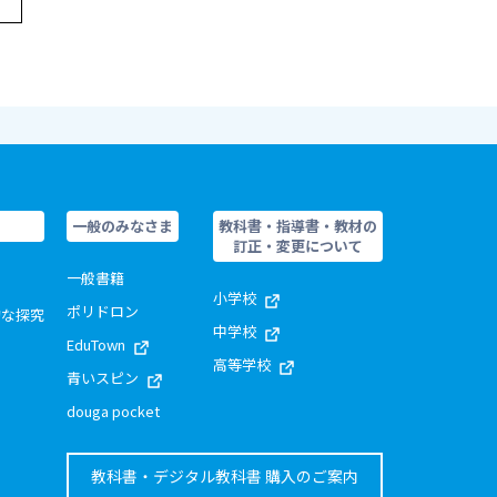
一般のみなさま
教科書・指導書・教材の
訂正・変更について
一般書籍
小学校
ポリドロン
的な探究
中学校
EduTown
高等学校
青いスピン
douga pocket
教科書・デジタル教科書 購入のご案内