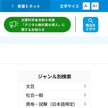
東書Ｅネット
文字サイズ
A-
A+
文部科学省令和８年度
「デジタル教科書の導入」に
商品を
さがす
関するお知らせ
ジャンル別検索
文芸
社会一般
資格・試験（日本語検定）