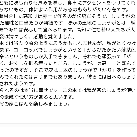
ともに味も香りも厚みを増し、食卓にアクセントをつけてくれ
らないもの。体によい作用があるのもありがたい存在です。
取材をした高知では赤土で作るのが伝統だそうで、しょうがの
た風味と口当たりが特徴です。ほかの土地のしょうがとは一線
培であれば安心して食べられます。高知に住む若い人たちが大
姿は清々しく、感動を覚えました。
本では当たり前のように思うかもしれませんが、私がとりわけ
ます。ヨーロッパでしょうがというと干からびたかたい薄茶色
辛いというものしか入手できません。それでも頑張って「が
り、おすしを振る舞ったところ、しょうが、最高！ と喜んで
ったのですが。そこで次は日本のしょうがで「がり」を作って
んでくれたのは言うまでもありません。彼らには日本のしょう
されたようです。
られるのは本当に幸せです。この本では我が家のしょうが使い
の素敵な使い方があると思います。
段の家ごはんを楽しみましょう。