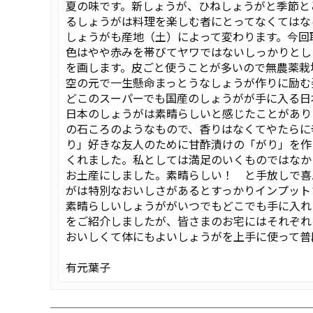
夏の味です。新しょうが、ひねしょうがと季節と
るしょうがは料理を楽しむ者にとってなくてはな
しょうがも産地（土）によって変わります。今回
色はやや赤みを帯びてヤワではないしっかりとし
を画します。皮ごと使うことが多いので無農薬栽
空の元で一生懸命まっとうなしょうが作りに励む
どこのスーパーでも国産のしょうがが手に入る日
日本のしょうがは素晴らしいと感じたことがあり
の石ころのようなもので、香りはなくてやたらに
り」好きな友人のために甘酢漬けの「がり」を作
くれました。私としては満足のいくものではなか
お土産にしました。素晴らしい！ と手放しで喜
がは特別なおいしさがあるとすっかりインプット
素晴らしいしょうががいつでもどこでも手に入れ
をご紹介しましたが、皆さまのお宅にはそれぞれ
おいしくて体にもよいしょうがを上手に使って普
有元葉子