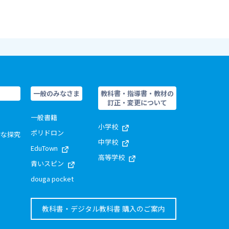
一般のみなさま
教科書・指導書・教材の
訂正・変更について
一般書籍
小学校
ポリドロン
的な探究
中学校
EduTown
高等学校
青いスピン
douga pocket
教科書・デジタル教科書 購入のご案内