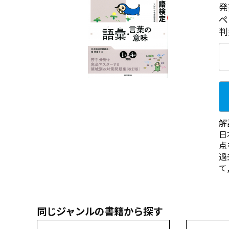
発
ペ
判
解
日
点
過
て
同じジャンルの書籍から探す