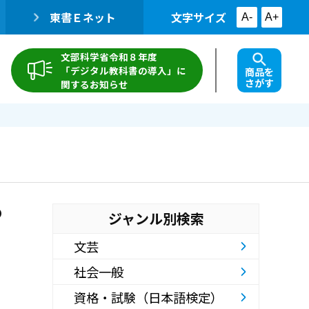
東書Ｅネット
文字サイズ
A-
A+
文部科学省令和８年度
「デジタル教科書の導入」に
商品を
さがす
関するお知らせ
の
ジャンル別検索
文芸
社会一般
資格・試験（日本語検定）