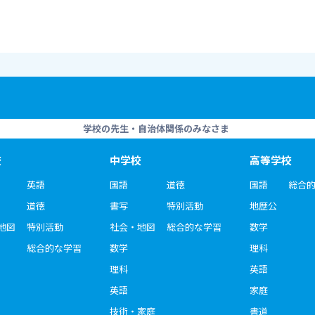
学校の先生・自治体関係のみなさま
校
中学校
高等学校
英語
国語
道徳
国語
総合
道徳
書写
特別活動
地歴公
地図
特別活動
社会・地図
総合的な学習
数学
総合的な学習
数学
理科
理科
英語
英語
家庭
技術・家庭
書道