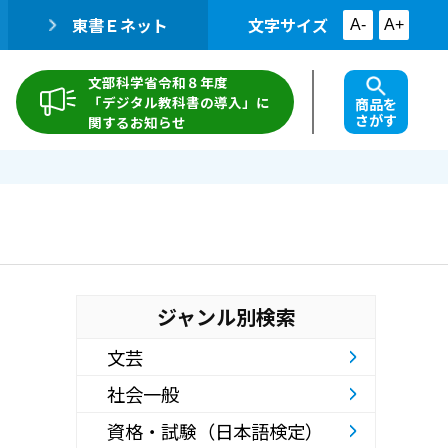
東書Ｅネット
文字サイズ
A-
A+
文部科学省令和８年度
「デジタル教科書の導入」に
商品を
さがす
関するお知らせ
ジャンル別検索
文芸
社会一般
資格・試験（日本語検定）