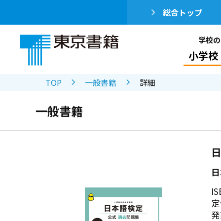
総合トップ
学校の
小学校
TOP
一般書籍
詳細
一般書籍
日
日
IS
定
発