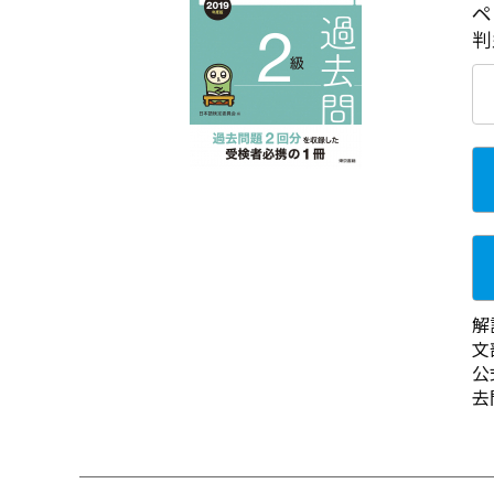
ペ
判
解
文
公
去