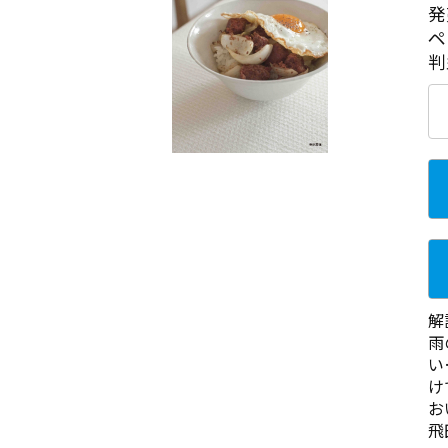
発
ペ
判
解
雨
い
け
お
飛