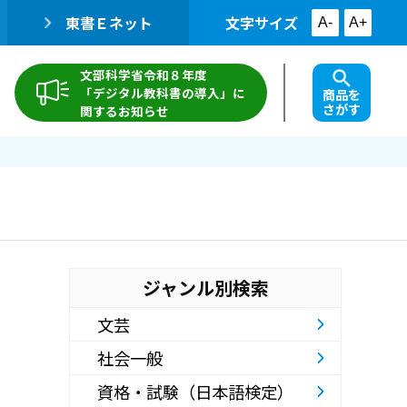
東書Ｅネット
文字サイズ
A-
A+
文部科学省令和８年度
「デジタル教科書の導入」に
商品を
さがす
関するお知らせ
ジャンル別検索
文芸
社会一般
資格・試験（日本語検定）