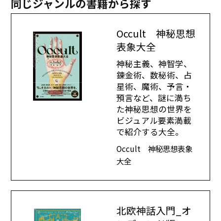
同じジャンルの書籍から探す
Occult 神秘思想
表象大全
神秘主義、神智学、
錬金術、数秘術、占
星術、魔術、予言・
預言など、謎に満ち
た神秘思想の世界を
ビジュアル要素満載
で紹介する大全。
Occult 神秘思想表象
大全
北欧神話入門_オ