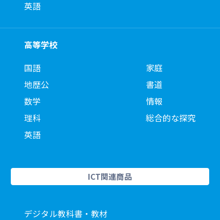
英語
高等学校
国語
家庭
地歴公
書道
数学
情報
理科
総合的な探究
英語
ICT関連商品
デジタル教科書・教材