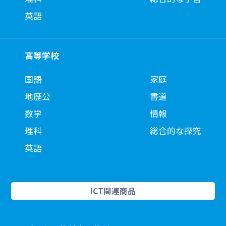
英語
高等学校
国語
家庭
地歴公
書道
数学
情報
理科
総合的な探究
英語
ICT関連商品