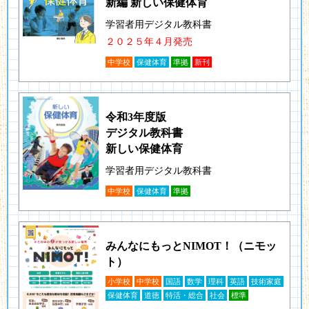
新編 新しい保健体育
学習者用デジタル教科書
２０２５年４月発売
中学校
保健体育
準拠
新刊
令和3年度版
デジタル教科書
新しい保健体育
学習者用デジタル教科書
中学校
保健体育
準拠
みんなにもっとNIMOT！（ニモッ
ト）
小学校
中学校
国語
数学
理科
英語
技術家庭
保健体育
道徳
特活・総合
社会
標準