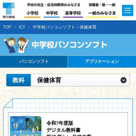
学校の先生・自治体関係のみなさま
保護者・塾・一般
小学校
中学校
高等学校
一般のみなさま
中学校パソコンソフト－保健体育
TOP
ICT
パソコンソフト
アプリケーション
教科
保健体育
令和7年度版
デジタル教科書