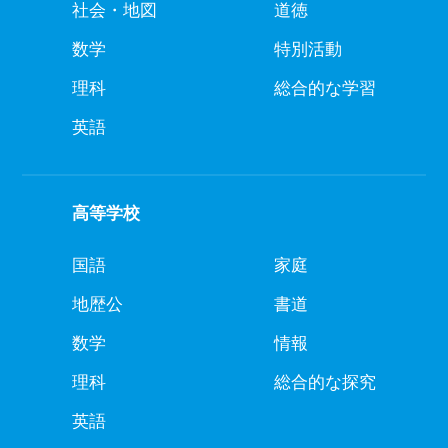
社会・地図
道徳
数学
特別活動
理科
総合的な学習
英語
高等学校
国語
家庭
地歴公
書道
数学
情報
理科
総合的な探究
英語