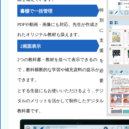
特
書棚で一括管理
別
PDFや動画・画像にも対応。先生が作成さ
に
れたオリジナル教材も扱えます。
支
2画面表示
援
2つの教科書・教材を並べて表示できるの
を
で，教科横断的な学習や補充資料の提示が
必
できます。
要
とする生徒にもお使いいただけるよう，デジ
タルのメリットを活かして制作したデジタル
教科書です。