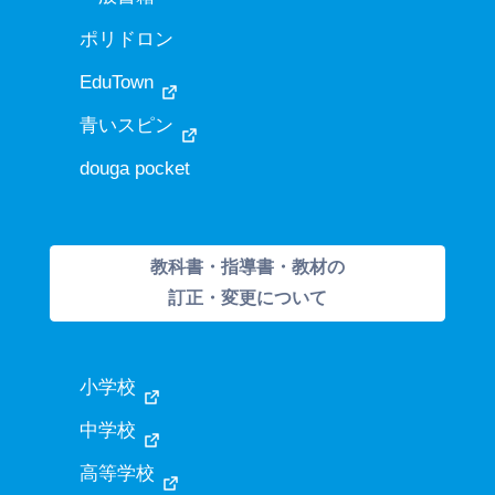
ポリドロン
EduTown
青いスピン
douga pocket
教科書・指導書・教材の
訂正・変更について
小学校
中学校
高等学校