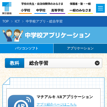
学校の先生・自治体関係のみなさま
保護者・塾・一般
小学校
中学校
高等学校
一般のみなさま
中学校アプリ－総合学習
TOP
ICT
パソコンソフト
アプリケーション
教科
総合学習
マチアルキ ARアプリケーション
アプリ紹介ページはこちら